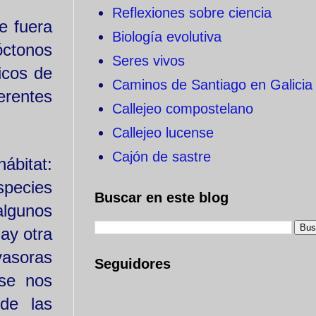
Reflexiones sobre ciencia
e fuera
Biología evolutiva
óctonos
Seres vivos
icos de
Caminos de Santiago en Galicia
erentes
Callejeo compostelano
Callejeo lucense
Cajón de sastre
ábitat:
species
Buscar en este blog
algunos
ay otra
vasoras
Seguidores
 se nos
de las