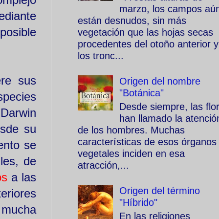
marzo, los campos aú
ediante
están desnudos, sin más
posible
vegetación que las hojas secas
procedentes del otoño anterior y
los tronc...
ere sus
Origen del nombre
"Botánica"
species
Desde siempre, las flo
 Darwin
han llamado la atenció
esde su
de los hombres. Muchas
características de esos órganos
ento se
vegetales inciden en esa
les, de
atracción,...
os
a las
Origen del término
eriores
"Híbrido"
n mucha
En las religiones