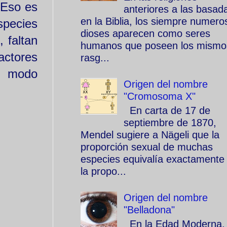
 Eso es
anteriores a las basad
en la Biblia, los siempre numero
species
dioses aparecen como seres
 faltan
humanos que poseen los mismo
actores
rasg...
e modo
Origen del nombre
"Cromosoma X"
En carta de 17 de
septiembre de 1870,
Mendel sugiere a Nägeli que la
proporción sexual de muchas
especies equivalía exactamente
la propo...
Origen del nombre
"Belladona"
En la Edad Moderna, 