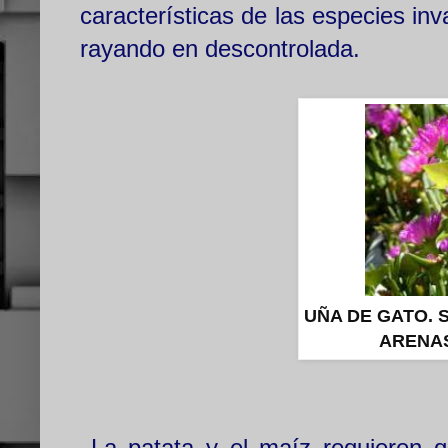
características de las especies in
rayando en descontrolada.
UÑA DE GATO. 
ARENAS
La patata y el maíz requieren q