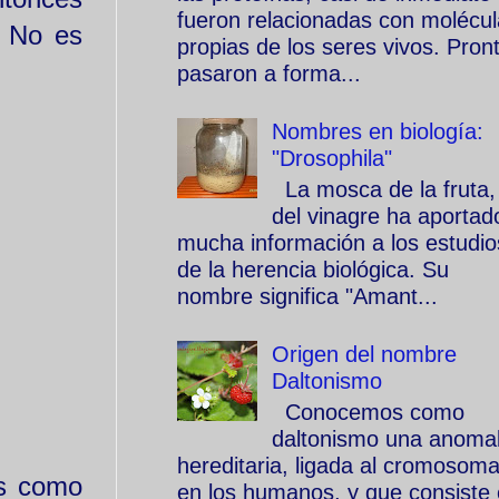
fueron relacionadas con molécu
. No es
propias de los seres vivos. Pron
pasaron a forma...
Nombres en biología:
"Drosophila"
La mosca de la fruta,
del vinagre ha aportad
mucha información a los estudio
de la herencia biológica. Su
nombre significa "Amant...
Origen del nombre
Daltonismo
Conocemos como
daltonismo una anomal
hereditaria, ligada al cromosom
os como
en los humanos, y que consiste