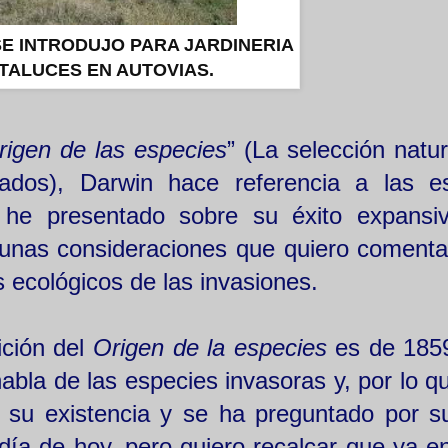
SE INTRODUJO PARA JARDINERIA
TALUCES EN AUTOVIAS.
rigen de las especies
” (
La selección natur
ados
), Darwin hace referencia a las e
e he presentado sobre su éxito expansi
gunas consideraciones que quiero comenta
os ecológicos de las invasiones.
ición del
Origen de la especies
es de 185
abla de las especies invasoras y, por lo qu
 su existencia y se ha preguntado por su
ía de hoy, pero quiero recalcar que ya e