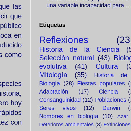
una variable incapacidad para ...
que las
cir que
público
Etiquetas
poca en
Reflexiones
(23
educido
Historia de la Ciencia
(
os como
Selección natural
(43)
Biolo
evolutiva
(41)
Cultura
(
Mitología
(35)
Historia de
species
Biología
(28)
Fiestas populares
(
Adaptación
(17)
Ciencia
(
storia,
Consanguinidad
(12)
Poblaciones
(
Pero hoy
Seres vivos
(12)
Darwin
(
rápidos
Nombres en biología
(10)
Azar
tez con
Deterioros ambientales
(8)
Extinciones