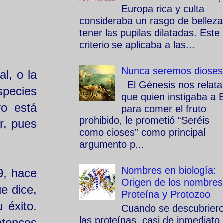
Europa rica y culta
consideraba un rasgo de belleza
tener las pupilas dilatadas. Este
criterio se aplicaba a las...
Nunca seremos dioses
al, o la
El Génesis nos relata
species
que quien instigaba a 
vo está
para comer el fruto
prohibido, le prometió “Seréis
r, pues
como dioses” como principal
argumento p...
Nombres en biología:
9, hace
Origen de los nombres
e dice,
Proteína y Protozoo
 éxito.
Cuando se descubrier
las proteínas, casi de inmediato
ntonces