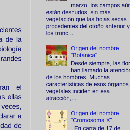
marzo, los campos aú
están desnudos, sin más
vegetación que las hojas secas
procedentes del otoño anterior y
cientes
los tronc...
a de la
biología
Origen del nombre
"Botánica"
grandes
Desde siempre, las flo
han llamado la atenció
de los hombres. Muchas
características de esos órganos
ran el
vegetales inciden en esa
s ellas
atracción,...
 veces,
Origen del nombre
larar a
"Cromosoma X"
idad de
En carta de 17 de