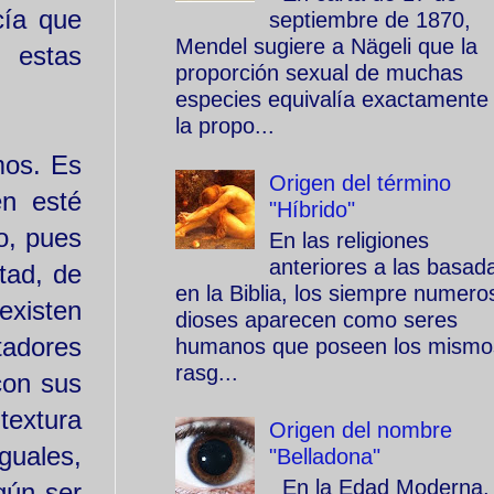
cía que
septiembre de 1870,
Mendel sugiere a Nägeli que la
 estas
proporción sexual de muchas
especies equivalía exactamente
la propo...
mos. Es
Origen del término
en esté
"Híbrido"
o, pues
En las religiones
anteriores a las basad
tad, de
en la Biblia, los siempre numero
existen
dioses aparecen como seres
tadores
humanos que poseen los mismo
rasg...
con sus
textura
Origen del nombre
guales,
"Belladona"
En la Edad Moderna, 
gún ser