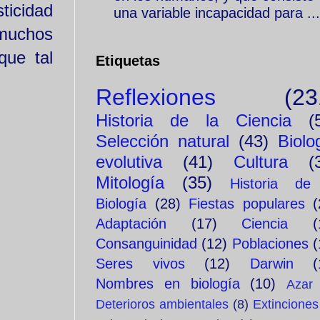
ticidad
una variable incapacidad para ...
 muchos
que tal
Etiquetas
Reflexiones
(23
Historia de la Ciencia
(
Selección natural
(43)
Biolo
evolutiva
(41)
Cultura
(
Mitología
(35)
Historia de
Biología
(28)
Fiestas populares
(
Adaptación
(17)
Ciencia
(
Consanguinidad
(12)
Poblaciones
(
Seres vivos
(12)
Darwin
(
Nombres en biología
(10)
Azar
Deterioros ambientales
(8)
Extinciones