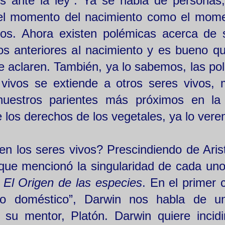
s ante la ley”. Ya se habla de personas
 el momento del nacimiento como el mom
os. Ahora existen polémicas acerca de s
s anteriores al nacimiento y es bueno q
se aclaren. También, ya lo sabemos, las po
 vivos se extiende a otros seres vivos,
uestros parientes más próximos en la
e los derechos de los vegetales, ya lo ver
en los seres vivos? Prescindiendo de Arist
que mencionó la singularidad de cada uno
o
El Origen de las especies
. En el primer 
ado doméstico”, Darwin nos habla de u
 su mentor, Platón. Darwin quiere incidi