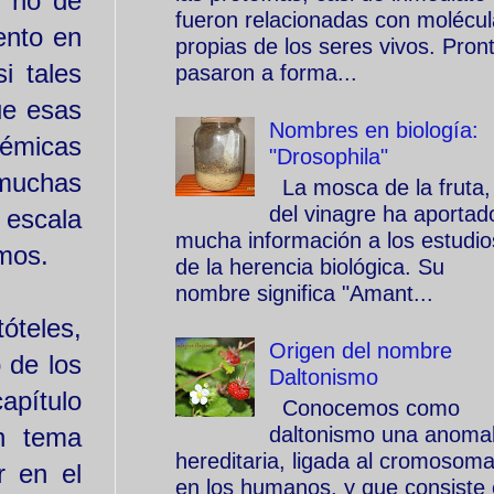
, no de
fueron relacionadas con molécu
ento en
propias de los seres vivos. Pron
i tales
pasaron a forma...
ue esas
Nombres en biología:
lémicas
"Drosophila"
 muchas
La mosca de la fruta,
del vinagre ha aportad
 escala
mucha información a los estudio
emos.
de la herencia biológica. Su
nombre significa "Amant...
óteles,
Origen del nombre
 de los
Daltonismo
capítulo
Conocemos como
n tema
daltonismo una anomal
hereditaria, ligada al cromosom
r en el
en los humanos, y que consiste