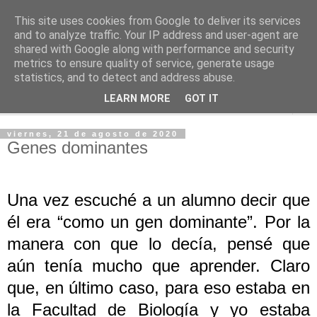
This site uses cookies from Google to deliver its services
PASEANTE SILENCIOSO
and to analyze traffic. Your IP address and user-agent are
shared with Google along with performance and security
metrics to ensure quality of service, generate usage
Blog personal de Emilio Valadé del Río
statistics, and to detect and address abuse.
LEARN MORE
GOT IT
▼
viernes, 21 de agosto de 2020
Genes dominantes
Una vez escuché a un alumno decir que
él era “como un gen dominante”. Por la
manera con que lo decía, pensé que
aún tenía mucho que aprender. Claro
que, en último caso, para eso estaba en
la Facultad de Biología y yo estaba