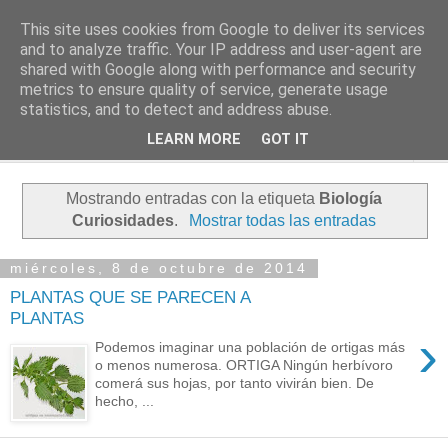
This site uses cookies from Google to deliver its services
PASEANTE SILENCIOSO
and to analyze traffic. Your IP address and user-agent are
shared with Google along with performance and security
metrics to ensure quality of service, generate usage
Blog personal de Emilio Valadé del Río
statistics, and to detect and address abuse.
LEARN MORE
GOT IT
▼
Mostrando entradas con la etiqueta
Biología
Curiosidades
.
Mostrar todas las entradas
miércoles, 8 de octubre de 2014
PLANTAS QUE SE PARECEN A
PLANTAS
›
Podemos imaginar una población de ortigas más
o menos numerosa. ORTIGA Ningún herbívoro
comerá sus hojas, por tanto vivirán bien. De
hecho, ...