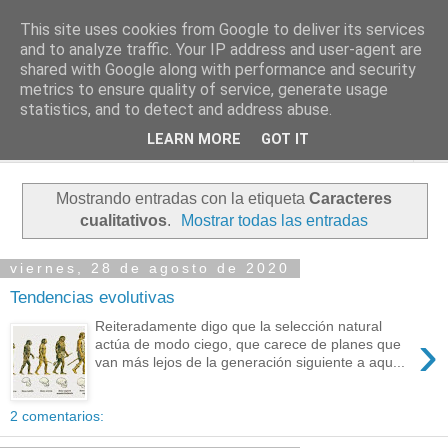
This site uses cookies from Google to deliver its services
PASEANTE SILENCIOSO
and to analyze traffic. Your IP address and user-agent are
shared with Google along with performance and security
metrics to ensure quality of service, generate usage
Blog personal de Emilio Valadé del Río
statistics, and to detect and address abuse.
LEARN MORE
GOT IT
▼
Mostrando entradas con la etiqueta
Caracteres
cualitativos
.
Mostrar todas las entradas
viernes, 28 de agosto de 2020
Tendencias evolutivas
Reiteradamente digo que la selección natural
›
actúa de modo ciego, que carece de planes que
van más lejos de la generación siguiente a aqu...
2 comentarios: