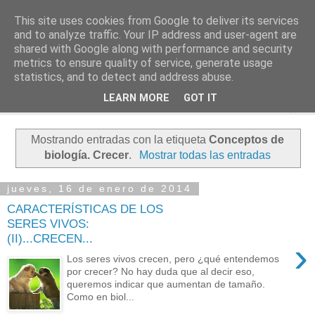
This site uses cookies from Google to deliver its services
PASEANTE SILENCIOSO
and to analyze traffic. Your IP address and user-agent are
shared with Google along with performance and security
metrics to ensure quality of service, generate usage
Blog personal de Emilio Valadé del Río
statistics, and to detect and address abuse.
LEARN MORE
GOT IT
▼
Mostrando entradas con la etiqueta
Conceptos de
biología. Crecer
.
Mostrar todas las entradas
jueves, 16 de enero de 2014
CARACTERÍSTICAS DE LOS
SERES VIVOS:
(II)...CRECEN...
›
Los seres vivos crecen, pero ¿qué entendemos
por crecer? No hay duda que al decir eso,
queremos indicar que aumentan de tamaño.
Como en biol...