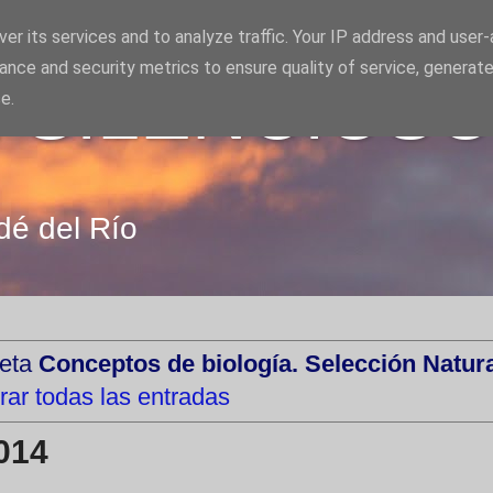
er its services and to analyze traffic. Your IP address and user
ance and security metrics to ensure quality of service, generat
 SILENCIOS
e.
dé del Río
ueta
Conceptos de biología. Selección Natura
rar todas las entradas
014