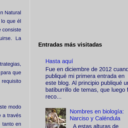
ón Natural
 lo que él
e consiste
uirse. La
Entradas más visitadas
Hasta aquí
rategias,
Fue en diciembre de 2012 cuan
 para que
publiqué mi primera entrada en
requisito
este blog. Al principio publiqué u
batiburrillo de temas, que luego f
reco...
este modo
Nombres en biología:
 a través
Narciso y Caléndula
 tanto en
A estas alturas de