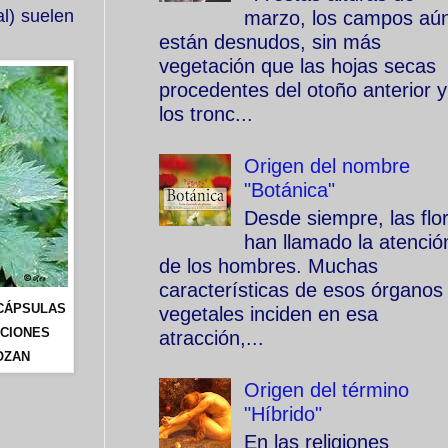
l) suelen
marzo, los campos aú
están desnudos, sin más
vegetación que las hojas secas
procedentes del otoño anterior y
los tronc...
Origen del nombre
"Botánica"
Desde siempre, las flo
han llamado la atenció
de los hombres. Muchas
características de esos órganos
CÁPSULAS
vegetales inciden en esa
ACIONES
atracción,...
OZAN
Origen del término
"Híbrido"
En las religiones