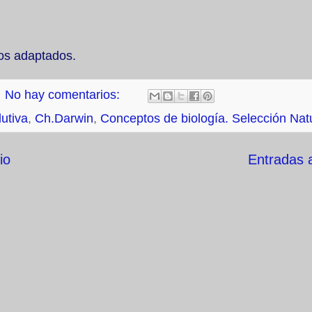
uos adaptados.
No hay comentarios:
lutiva
,
Ch.Darwin
,
Conceptos de biología. Selección Nat
io
Entradas 