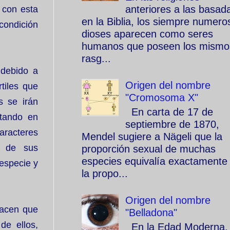
anteriores a las basad
 con esta
en la Biblia, los siempre numero
condición
dioses aparecen como seres
humanos que poseen los mismo
rasg...
 debido a
Origen del nombre
rtiles que
"Cromosoma X"
s se irán
En carta de 17 de
ntando en
septiembre de 1870,
aracteres
Mendel sugiere a Nägeli que la
e de sus
proporción sexual de muchas
especies equivalía exactamente
especie y
la propo...
Origen del nombre
hacen que
"Belladona"
de ellos,
En la Edad Moderna, 