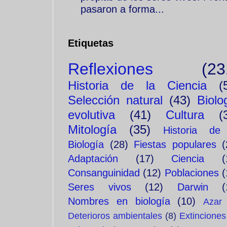
pasaron a forma...
Etiquetas
Reflexiones
(23
Historia de la Ciencia
(
Selección natural
(43)
Biolo
evolutiva
(41)
Cultura
(
Mitología
(35)
Historia de
Biología
(28)
Fiestas populares
(
Adaptación
(17)
Ciencia
(
Consanguinidad
(12)
Poblaciones
(
Seres vivos
(12)
Darwin
(
Nombres en biología
(10)
Azar
Deterioros ambientales
(8)
Extinciones