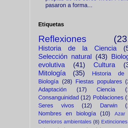
pasaron a forma...
Etiquetas
Reflexiones
(23
Historia de la Ciencia
(
Selección natural
(43)
Biolo
evolutiva
(41)
Cultura
(
Mitología
(35)
Historia de
Biología
(28)
Fiestas populares
(
Adaptación
(17)
Ciencia
(
Consanguinidad
(12)
Poblaciones
(
Seres vivos
(12)
Darwin
(
Nombres en biología
(10)
Azar
Deterioros ambientales
(8)
Extinciones