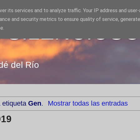
er its services and to analyze traffic. Your IP address and user
ance and security metrics to ensure quality of service, generat
 SILENCIOS
e.
dé del Río
 etiqueta
Gen
.
Mostrar todas las entradas
019