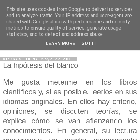
This site uses cookies from Google to deliver its services
PASEANTE SILENCIOSO
and to analyze traffic. Your IP address and user-agent are
shared with Google along with performance and security
metrics to ensure quality of service, generate usage
Blog personal de Emilio Valadé del Río
statistics, and to detect and address abuse.
LEARN MORE
GOT IT
▼
viernes, 10 de mayo de 2019
La hipótesis del blanco
Me gusta meterme en los libros
científicos y, si es posible, leerlos en sus
idiomas originales. En ellos hay criterio,
opiniones, se discuten teorías, se
explica cómo se van afianzando los
conocimientos. En general, su lectura