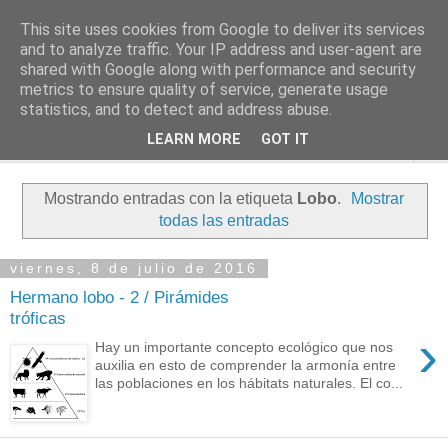
This site uses cookies from Google to deliver its services
PASEANTE SILENCIOSO
and to analyze traffic. Your IP address and user-agent are
shared with Google along with performance and security
metrics to ensure quality of service, generate usage
Blog personal de Emilio Valadé del Río
statistics, and to detect and address abuse.
LEARN MORE
GOT IT
▼
Mostrando entradas con la etiqueta
Lobo
.
Mostrar
todas las entradas
viernes, 8 de julio de 2016
Hermano lobo - 2 / Pirámides
tróficas
›
Hay un importante concepto ecológico que nos
auxilia en esto de comprender la armonía entre
las poblaciones en los hábitats naturales. El co...