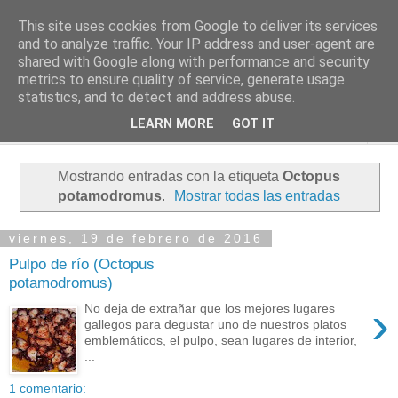
This site uses cookies from Google to deliver its services
PASEANTE SILENCIOSO
and to analyze traffic. Your IP address and user-agent are
shared with Google along with performance and security
metrics to ensure quality of service, generate usage
Blog personal de Emilio Valadé del Río
statistics, and to detect and address abuse.
LEARN MORE
GOT IT
▼
Mostrando entradas con la etiqueta
Octopus
potamodromus
.
Mostrar todas las entradas
viernes, 19 de febrero de 2016
Pulpo de río (Octopus
potamodromus)
›
No deja de extrañar que los mejores lugares
gallegos para degustar uno de nuestros platos
emblemáticos, el pulpo, sean lugares de interior,
...
1 comentario: