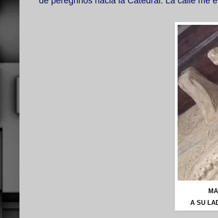
de peregrinos hacia la Catedral. La calle m
MA
A SU LA