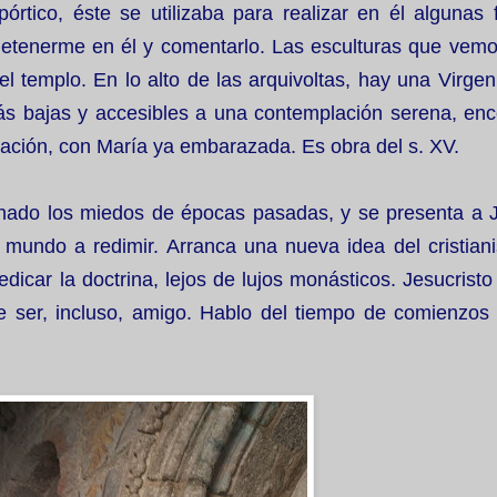
rtico, éste se utilizaba para realizar en él algunas 
etenerme en él y comentarlo. Las esculturas que vemos
l templo. En lo alto de las arquivoltas, hay una Virge
más bajas y accesibles a una contemplación serena, en
iación, con María ya embarazada. Es obra del s. XV.
nado los miedos de épocas pasadas, y se presenta a J
undo a redimir. Arranca una nueva idea del cristian
dicar la doctrina, lejos de lujos monásticos. Jesucrist
ser, incluso, amigo. Hablo del tiempo de comienzos d