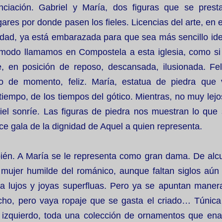
iación. Gabriel y María, dos figuras que se pres
ares por donde pasen los fieles. Licencias del arte, en 
dad, ya está embarazada para que sea más sencillo iden
modo llamamos en Compostela a esta iglesia, como si
, en posición de reposo, descansada, ilusionada. Fel
 de momento, feliz. María, estatua de piedra que 
empo, de los tiempos del gótico. Mientras, no muy lejo
iel sonríe. Las figuras de piedra nos muestran lo que 
ce gala de la dignidad de Aquel a quien representa.
én. A María se le representa como gran dama. De alcu
 mujer humilde del románico, aunque faltan siglos aún
a lujos y joyas superfluas. Pero ya se apuntan mane
cho, pero vaya ropaje que se gasta el criado… Túnica
 izquierdo, toda una colección de ornamentos que ena