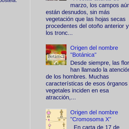
postela.
marzo, los campos aú
están desnudos, sin más
vegetación que las hojas secas
procedentes del otoño anterior y
los tronc...
Origen del nombre
"Botánica"
Desde siempre, las flo
han llamado la atenció
de los hombres. Muchas
características de esos órganos
vegetales inciden en esa
atracción,...
Origen del nombre
"Cromosoma X"
En carta de 17 de