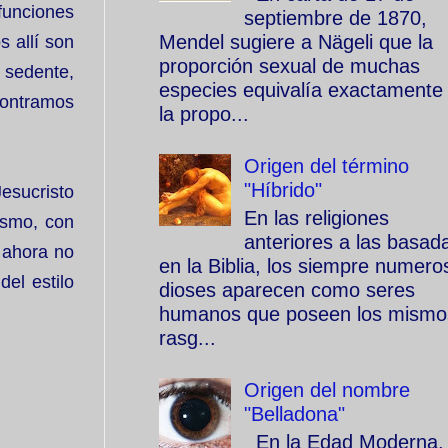
funciones
septiembre de 1870,
Mendel sugiere a Nägeli que la
 allí son
proporción sexual de muchas
n sedente,
especies equivalía exactamente
contramos
la propo...
Origen del término
"Híbrido"
esucristo
En las religiones
ismo, con
anteriores a las basad
o ahora no
en la Biblia, los siempre numero
el estilo
dioses aparecen como seres
humanos que poseen los mismo
rasg...
Origen del nombre
"Belladona"
En la Edad Moderna, 