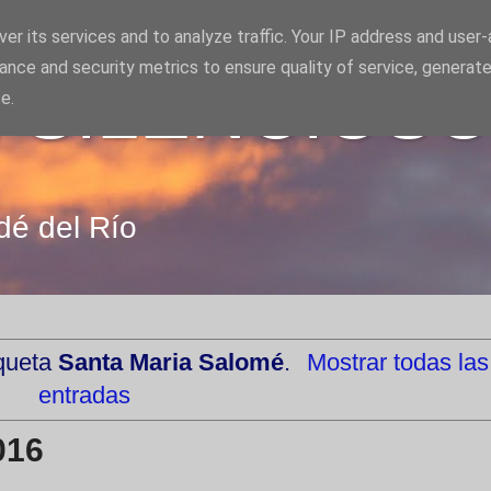
er its services and to analyze traffic. Your IP address and user
ance and security metrics to ensure quality of service, generat
 SILENCIOS
e.
dé del Río
iqueta
Santa Maria Salomé
.
Mostrar todas las
entradas
016