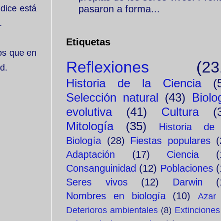
pasaron a forma...
 dice está
.
Etiquetas
os que en
Reflexiones
(23
d.
Historia de la Ciencia
(
Selección natural
(43)
Biolo
evolutiva
(41)
Cultura
(
Mitología
(35)
Historia de
Biología
(28)
Fiestas populares
(
Adaptación
(17)
Ciencia
(
Consanguinidad
(12)
Poblaciones
(
Seres vivos
(12)
Darwin
(
Nombres en biología
(10)
Azar
Deterioros ambientales
(8)
Extinciones