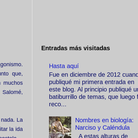
Entradas más visitadas
tagonismo.
Hasta aquí
nto que,
Fue en diciembre de 2012 cuan
publiqué mi primera entrada en
en muchos
este blog. Al principio publiqué u
a Salomé,
batiburrillo de temas, que luego f
reco...
Nombres en biología:
i nada. La
Narciso y Caléndula
tar la ida
A estas alturas de