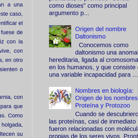
tan a una
como dioses” como principal
argumento p...
este caso,
tificar el
Origen del nombre
 fuese de
Daltonismo
iz con la
Conocemos como
vive, con
daltonismo una anomal
hereditaria, ligada al cromosom
s, en otro
en los humanos, y que consiste
sienten o
una variable incapacidad para ...
Nombres en biología:
rnia, con
Origen de los nombres
Proteína y Protozoo
 para que
Cuando se descubrier
ras. Como
las proteínas, casi de inmediato
 holgada,
fueron relacionadas con molécu
ltecen su
propias de los seres vivos. Pron