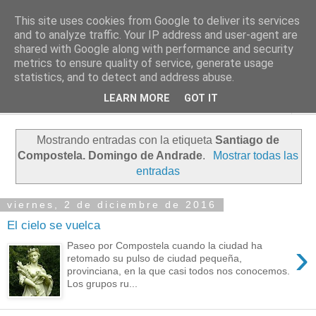
This site uses cookies from Google to deliver its services
PASEANTE SILENCIOSO
and to analyze traffic. Your IP address and user-agent are
shared with Google along with performance and security
metrics to ensure quality of service, generate usage
Blog personal de Emilio Valadé del Río
statistics, and to detect and address abuse.
LEARN MORE
GOT IT
▼
Mostrando entradas con la etiqueta
Santiago de
Compostela. Domingo de Andrade
.
Mostrar todas las
entradas
viernes, 2 de diciembre de 2016
El cielo se vuelca
›
Paseo por Compostela cuando la ciudad ha
retomado su pulso de ciudad pequeña,
provinciana, en la que casi todos nos conocemos.
Los grupos ru...