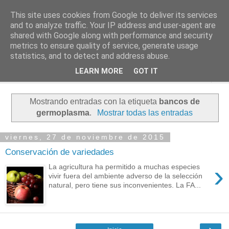
This site uses cookies from Google to deliver its services
PASEANTE SILENCIOSO
and to analyze traffic. Your IP address and user-agent are
shared with Google along with performance and security
metrics to ensure quality of service, generate usage
Blog personal de Emilio Valadé del Río
statistics, and to detect and address abuse.
LEARN MORE
GOT IT
▼
Mostrando entradas con la etiqueta
bancos de
germoplasma
.
Mostrar todas las entradas
viernes, 27 de noviembre de 2015
Conservación de variedades
›
La agricultura ha permitido a muchas especies
vivir fuera del ambiente adverso de la selección
natural, pero tiene sus inconvenientes. La FA...