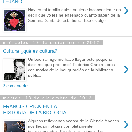
LEJANO
›
Hay en mi familia quien no tiene inconveniente en
decir que yo les he enseñado cuanto saben de la
Semana Santa de esta tierra. Eso es algo ...
miércoles, 19 de diciembre de 2012
Cultura ¿qué es cultura?
Un buen amigo me hace llegar este pequeño
›
discurso que pronunció Federico García Lorca
con motivo de la inauguración de la biblioteca
públic...
2 comentarios:
martes, 18 de diciembre de 2012
FRANCIS CRICK EN LA
HISTORIA DE LA BIOLOGÍA
›
Algunas reflexiones acerca de la Ciencia A veces
nos llegan noticias completamente
intrascendentes. En otras ocasiones, las