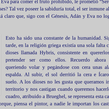
a Eva para comer el fruto prohibido, le prometió “Se
s? Tal vez poseer la sabiduría total, el ser inmune al
tá claro que, sigo con el Génesis, Adán y Eva no lo
Esto ha sido una constante de la humanidad. S
tarde, en la religión griega existía una sola falta 
dioses llamada Hybris, consistente en quererlo
pretender ser como ellos. Recuerdo ahora
queriendo volar y pegándose con cera unas al
espalda. Al subir, el sol derritió la cera e Ícar
suelo. A los dioses no les gusta que queramos i
territorio y nos castigan cuando queremos hacer
cuadro, atribuido a Brueghel, se representa esta ca
orque, piensa el pintor, a nadie le importan los cas