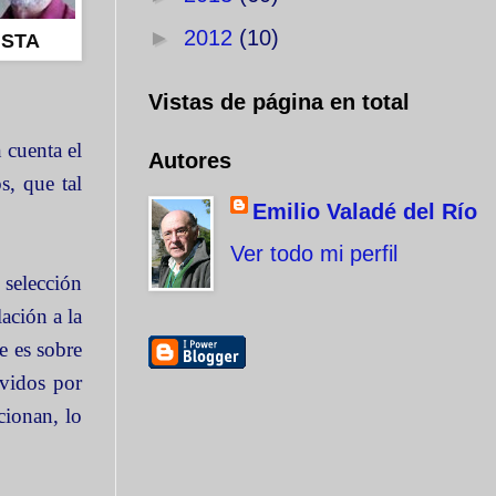
►
2012
(10)
ISTA
Vistas de página en total
 cuenta el
Autores
, que tal
Emilio Valadé del Río
Ver todo mi perfil
selección
lación a la
e es sobre
ividos por
cionan, lo