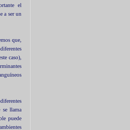
rtante el
e a ser un
bemos que,
diferentes
ste caso),
erminantes
sanguíneos
diferentes
e se llama
able puede
ambientes