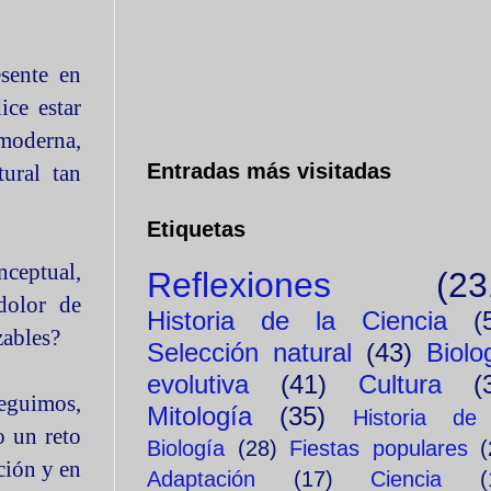
sente en
ce estar
 moderna,
Entradas más visitadas
ural tan
Etiquetas
ceptual,
Reflexiones
(23
dolor de
Historia de la Ciencia
(
zables?
Selección natural
(43)
Biolo
evolutiva
(41)
Cultura
(
eguimos,
Mitología
(35)
Historia de
o un reto
Biología
(28)
Fiestas populares
(
ción y en
Adaptación
(17)
Ciencia
(