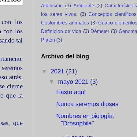
Albinismo
(3)
Ambiente
(3)
Característica
los seres vivos.
(3)
Conceptos científicos
 con los
Costumbres animales
(3)
Cuatro elemento
o con los
Definición de vida
(3)
Démeter
(3)
Genom
sando tal
Platón
(3)
Archivo del blog
ertamente
o seremos
▼
2021
(21)
so atrás,
▼
mayo 2021
(3)
se cierne
Hasta aquí
o que la
Nunca seremos dioses
Nombres en biología:
sas, que
"Drosophila"