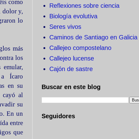
réis como
Reflexiones sobre ciencia
 dolor y,
Biología evolutiva
graron lo
Seres vivos
Caminos de Santiago en Galicia
Callejeo compostelano
iglos más
contra los
Callejeo lucense
s emular,
Cajón de sastre
 a Ícaro
as en su
Buscar en este blog
o cayó al
nvadir su
lo. En un
Seguidores
ída entre
tigos que