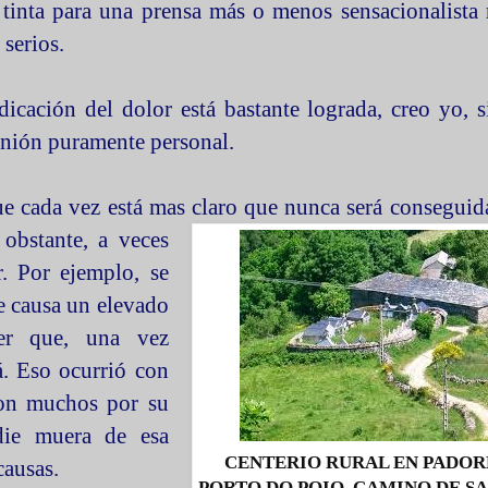
 tinta para una prensa más o menos sensacionalista 
 serios.
dicación del dolor está bastante lograda, creo yo, s
nión puramente personal.
e cada vez está mas claro
que nunca será conseguida
 obstante, a veces
. Por ejemplo, se
e causa un elevado
eer que, una vez
á. Eso ocurrió con
eron muchos por su
die muera de esa
CENTERIO RURAL EN PADO
causas.
PORTO DO POIO, CAMINO DE S