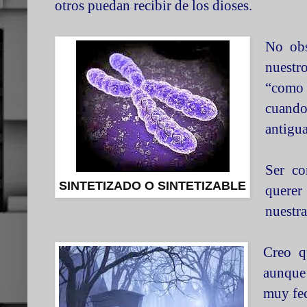
otros puedan recibir de los dioses.
No obs
nuestr
“como 
cuando
antigua
Ser co
SINTETIZADO O SINTETIZABLE
querer
nuestra
Creo q
aunque 
muy fec