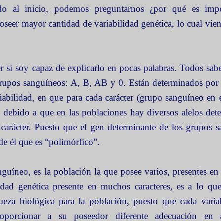
do al inicio, podemos preguntarnos ¿por qué es impo
oseer mayor cantidad de variabilidad genética, lo cual vien
 si soy capaz de explicarlo en pocas palabras. Todos sa
 grupos sanguíneos: A, B, AB y 0. Están determinados por 
abilidad, en que para cada carácter (grupo sanguíneo en e
e, debido a que en las poblaciones hay diversos alelos det
e carácter. Puesto que el gen determinante de los grupos 
de él que es “polimórfico”.
uíneo, es la población la que posee varios, presentes en 
sidad genética presente en muchos caracteres, es a lo qu
queza biológica para la población, puesto que cada vari
roporcionar a su poseedor
diferente adecuación en 