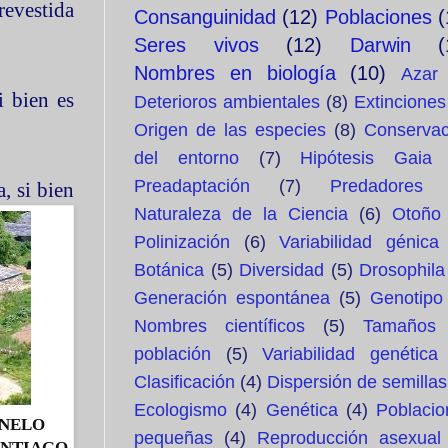
revestida
Consanguinidad
(12)
Poblaciones
(
Seres vivos
(12)
Darwin
(
Nombres en biología
(10)
Azar
i bien es
Deterioros ambientales
(8)
Extinciones
Origen de las especies
(8)
Conservac
del entorno
(7)
Hipótesis Gaia
Preadaptación
(7)
Predadores
, si bien
Naturaleza de la Ciencia
(6)
Otoño
Polinización
(6)
Variabilidad génica
Botánica
(5)
Diversidad
(5)
Drosophila
Generación espontánea
(5)
Genotipo
Nombres científicos
(5)
Tamaños
población
(5)
Variabilidad genética
Clasificación
(4)
Dispersión de semillas
Ecologismo
(4)
Genética
(4)
Poblacio
RNELO
pequeñas
(4)
Reproducción asexual
ANTIAGO