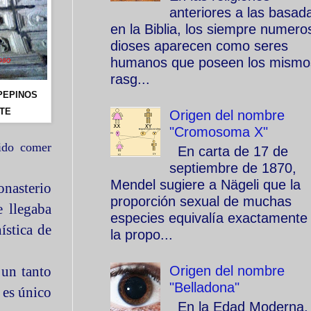
anteriores a las basad
en la Biblia, los siempre numero
dioses aparecen como seres
humanos que poseen los mismo
rasg...
PEPINOS
TE
Origen del nombre
"Cromosoma X"
tido comer
En carta de 17 de
septiembre de 1870,
Mendel sugiere a Nägeli que la
onasterio
proporción sexual de muchas
e llegaba
especies equivalía exactamente
ística de
la propo...
 un tanto
Origen del nombre
"Belladona"
 es único
En la Edad Moderna, 