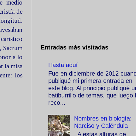
de medio
ristía de
longitud.
ravesaban
arístico
Entradas más visitadas
, Sacrum
onor a lo
Hasta aquí
r la misa
Fue en diciembre de 2012 cuan
nte: los
publiqué mi primera entrada en
este blog. Al principio publiqué u
batiburrillo de temas, que luego f
reco...
Nombres en biología:
Narciso y Caléndula
A estas alturas de