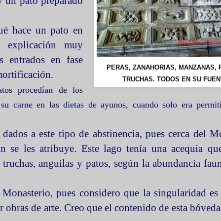
 y un pato preparado
ué hace un pato en
a explicación muy
s entrados en fase
PERAS, ZANAHORIAS, MANZANAS, 
mortificación.
TRUCHAS. TODOS EN SU FUEN
atos procedían de los
r su carne en las dietas de ayunos, cuando solo era permi
ados a este tipo de abstinencia, pues cerca del M
ión se les atribuye. Este lago tenía una acequia qu
n truchas, anguilas y patos, según la abundancia faun
 Monasterio, pues considero que la singularidad es
ar obras de arte. Creo que el contenido de esta bóveda