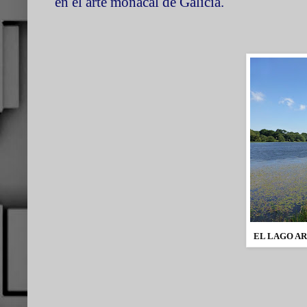
en el arte monacal de Galicia.
EL LAGO AR