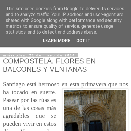
This site uses cookies from Google to deliver its services
PASEANTE SILENCIOSO
and to analyze traffic. Your IP address and user-agent are
shared with Google along with performance and security
metrics to ensure quality of service, generate usage
Blog personal de Emilio Valadé del Río
statistics, and to detect and address abuse.
LEARN MORE
GOT IT
▼
miércoles, 21 de mayo de 2014
COMPOSTELA. FLORES EN
BALCONES Y VENTANAS
Santiago está hermoso en esta primavera que nos
ha tocado en
suerte.
Pasear por las rúas es
una de las cosas más
agradables que se
pueden vivir en estos