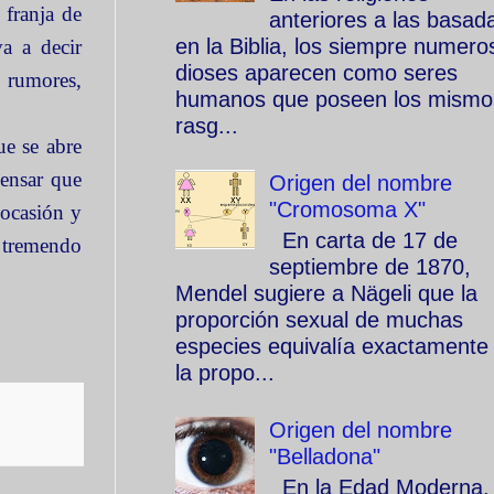
franja de
anteriores a las basad
en la Biblia, los siempre numero
a a decir
dioses aparecen como seres
 rumores,
humanos que poseen los mismo
rasg...
e se abre
pensar que
Origen del nombre
"Cromosoma X"
 ocasión y
En carta de 17 de
 tremendo
septiembre de 1870,
Mendel sugiere a Nägeli que la
proporción sexual de muchas
especies equivalía exactamente
la propo...
Origen del nombre
"Belladona"
En la Edad Moderna, 