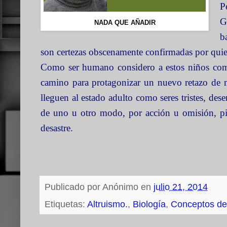
P
G
NADA QUE AÑADIR
b
son certezas obscenamente confirmadas por quie
Como ser humano considero a estos niños como
camino para protagonizar un nuevo retazo de n
lleguen al estado adulto como seres tristes, d
de uno u otro modo, por acción u omisión, pi
desastre.
Publicado por
Anónimo
en
julio 21, 2014
Etiquetas:
Altruismo.
,
Biología
,
Conceptos de 