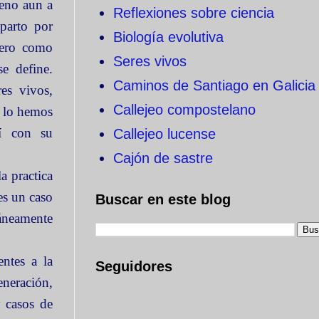
jeno aun a
Reflexiones sobre ciencia
parto por
Biología evolutiva
pero como
Seres vivos
e define.
Caminos de Santiago en Galicia
res vivos,
Callejeo compostelano
s lo hemos
hí con su
Callejeo lucense
Cajón de sastre
a practica
es un caso
Buscar en este blog
táneamente
ntes a la
Seguidores
eneración,
 casos de