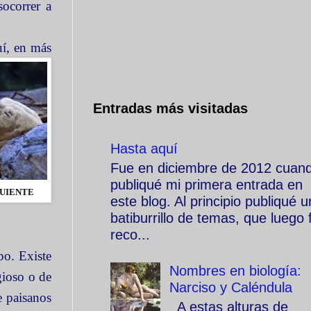
socorrer a
uí, en
más
Entradas más visitadas
Hasta aquí
Fue en diciembre de 2012 cuan
publiqué mi primera entrada en
GUIENTE
este blog. Al principio publiqué u
batiburrillo de temas, que luego f
reco...
po. Existe
Nombres en biología:
gioso o de
Narciso y Caléndula
e paisanos
A estas alturas de