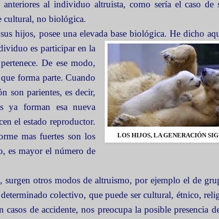
anteriores al individuo altruista, como sería el caso de 
 cultural, no biológica.
 sus hijos, posee una elevada base biológica. He dicho aq
ividuo es participar en la
 pertenece. De ese modo,
a que forma parte. Cuando
ón son parientes, es decir,
os ya forman esa nueva
en el estado reproductor.
forme mas fuertes son los
LOS HIJOS, LA GENERACIÓN SI
nto, es mayor el número de
a, surgen otros modos de altruismo, por ejemplo el de gru
determinado colectivo, que puede ser cultural, étnico, reli
 casos de accidente, nos preocupa la posible presencia d