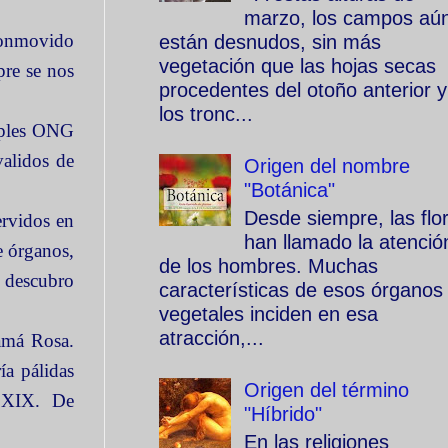
marzo, los campos aú
 conmovido
están desnudos, sin más
vegetación que las hojas secas
pre se nos
procedentes del otoño anterior y
los tronc...
tiples ONG
validos de
Origen del nombre
"Botánica"
Desde siempre, las flo
ervidos en
han llamado la atenció
e órganos,
de los hombres. Muchas
o descubro
características de esos órganos
vegetales inciden en esa
atracción,...
amá Rosa.
ía pálidas
Origen del término
o XIX. De
"Híbrido"
En las religiones