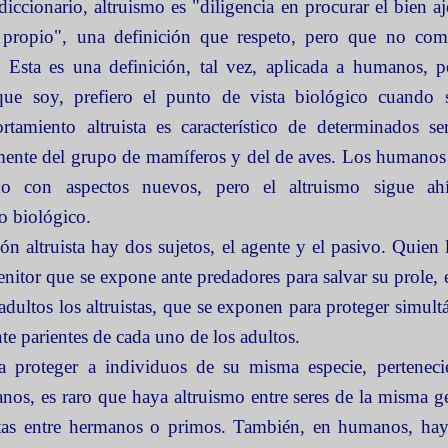
diccionario, altruismo es
"diligencia en procurar el bien a
 propio", una definición que respeto, pero que no com
 Esta es una definición, tal vez, aplicada a humanos, 
ue soy, prefiero el punto de vista biológico cuando s
amiento altruista es característico de determinados se
mente del grupo de mamíferos y del de aves. Los humano
do con aspectos nuevos, pero el altruismo sigue a
o biológico.
ón altruista hay dos sujetos, el agente y el pasivo. Quien l
genitor que se expone ante predadores para salvar su prole, 
adultos los altruistas, que se exponen para proteger simul
te parientes de cada uno de los adultos.
 proteger a individuos de su misma especie, pertenecie
nos, es raro que haya altruismo entre seres de la misma g
stas entre hermanos o primos. También, en humanos, hay