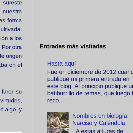
l sureste
 nuestra
ces forma
ultivada.
ión a los
Entradas más visitadas
 Por otra
de origen
Hasta aquí
aba en el
Fue en diciembre de 2012 cuan
publiqué mi primera entrada en
este blog. Al principio publiqué u
furor su
batiburrillo de temas, que luego f
reco...
irtudes,
ó algo, y
Nombres en biología:
Narciso y Caléndula
A estas alturas de