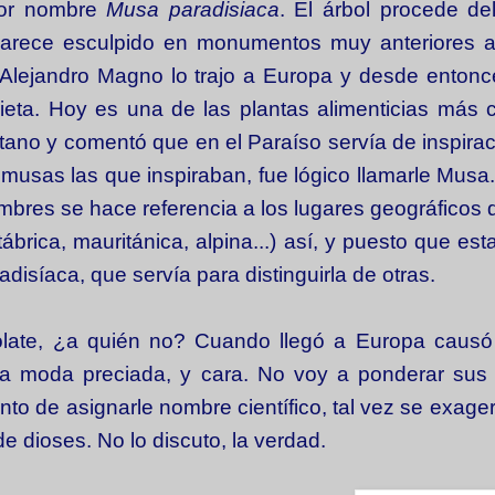
por nombre
Musa paradisiaca
. El árbol procede de
parece esculpido en monumentos muy anteriores a
e Alejandro Magno lo trajo a Europa y desde enton
ieta. Hoy es una de las plantas alimenticias más c
átano y comentó que en el Paraíso servía de inspirac
 musas las que inspiraban, fue lógico llamarle Musa.
ombres se hace referencia a los lugares geográficos 
ábrica, mauritánica, alpina...) así, y puesto que est
adisíaca, que servía para distinguirla de otras.
late, ¿a quién no? Cuando llegó a Europa causó 
 moda preciada, y cara. No voy a ponderar sus v
o de asignarle nombre científico, tal vez se exager
 de dioses. No lo discuto, la verdad.