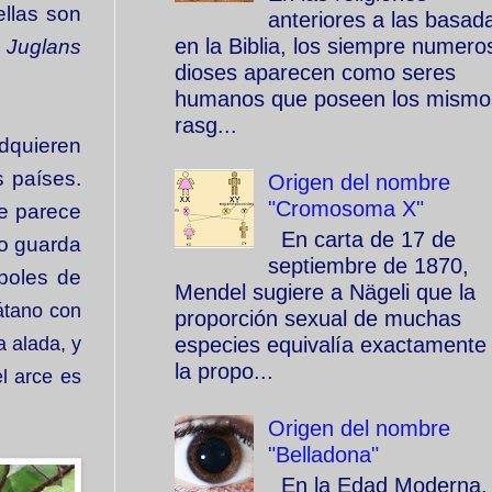
ellas son
anteriores a las basad
en la Biblia, los siempre numero
:
Juglans
dioses aparecen como seres
humanos que poseen los mismo
rasg...
quieren
 países.
Origen del nombre
"Cromosoma X"
se parece
En carta de 17 de
no guarda
septiembre de 1870,
boles de
Mendel sugiere a Nägeli que la
átano con
proporción sexual de muchas
a alada, y
especies equivalía exactamente
la propo...
el arce es
Origen del nombre
"Belladona"
En la Edad Moderna, 