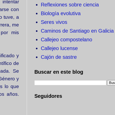
intentar
Reflexiones sobre ciencia
zarse con
Biología evolutiva
 tuve, a
Seres vivos
rrera, me
Caminos de Santiago en Galicia
 por mis
Callejeo compostelano
Callejeo lucense
ificado y
Cajón de sastre
tífico de
nada. Se
Buscar en este blog
 Género y
Es lo que
os años.
Seguidores