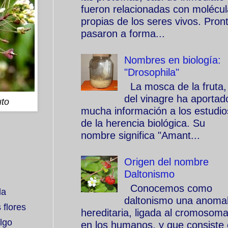
fueron relacionadas con molécu
propias de los seres vivos. Pron
pasaron a forma...
Nombres en biología:
"Drosophila"
La mosca de la fruta,
del vinagre ha aportad
uto
mucha información a los estudio
de la herencia biológica. Su
nombre significa "Amant...
Origen del nombre
Daltonismo
Conocemos como
la
daltonismo una anomal
 flores
hereditaria, ligada al cromosom
lgo
en los humanos, y que consiste