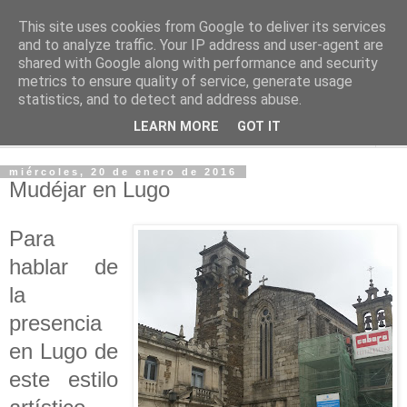
This site uses cookies from Google to deliver its services
PASEANTE SILENCIOSO
and to analyze traffic. Your IP address and user-agent are
shared with Google along with performance and security
metrics to ensure quality of service, generate usage
Blog personal de Emilio Valadé del Río
statistics, and to detect and address abuse.
LEARN MORE
GOT IT
▼
miércoles, 20 de enero de 2016
Mudéjar en Lugo
Para
hablar de
la
presencia
en Lugo de
este estilo