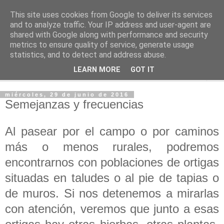
This site uses cookies from Google to deliver its services
PASEANTE SILENCIOSO
and to analyze traffic. Your IP address and user-agent are
shared with Google along with performance and security
metrics to ensure quality of service, generate usage
Blog personal de Emilio Valadé del Río
statistics, and to detect and address abuse.
LEARN MORE
GOT IT
▼
miércoles, 29 de junio de 2016
Semejanzas y frecuencias
Al pasear por el campo o por caminos
más o menos rurales, podremos
encontrarnos con poblaciones de ortigas
situadas en taludes o al pie de tapias o
de muros. Si nos detenemos a mirarlas
con atención, veremos que junto a esas