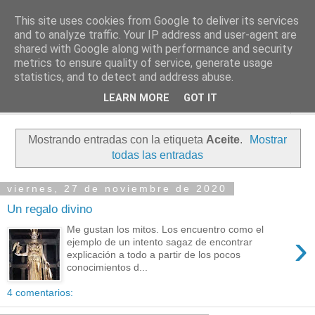
This site uses cookies from Google to deliver its services
PASEANTE SILENCIOSO
and to analyze traffic. Your IP address and user-agent are
shared with Google along with performance and security
metrics to ensure quality of service, generate usage
Blog personal de Emilio Valadé del Río
statistics, and to detect and address abuse.
LEARN MORE
GOT IT
▼
Mostrando entradas con la etiqueta
Aceite
.
Mostrar
todas las entradas
viernes, 27 de noviembre de 2020
Un regalo divino
Me gustan los mitos. Los encuentro como el
›
ejemplo de un intento sagaz de encontrar
explicación a todo a partir de los pocos
conocimientos d...
4 comentarios: