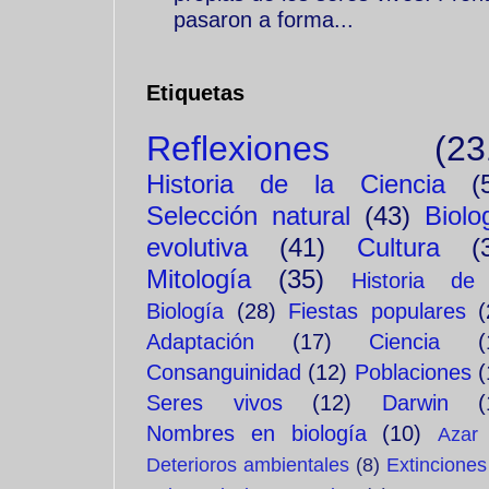
pasaron a forma...
Etiquetas
Reflexiones
(23
Historia de la Ciencia
(
Selección natural
(43)
Biolo
evolutiva
(41)
Cultura
(
Mitología
(35)
Historia de
Biología
(28)
Fiestas populares
(
Adaptación
(17)
Ciencia
(
Consanguinidad
(12)
Poblaciones
(
Seres vivos
(12)
Darwin
(
Nombres en biología
(10)
Azar
Deterioros ambientales
(8)
Extinciones