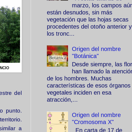
marzo, los campos aú
están desnudos, sin más
vegetación que las hojas secas
procedentes del otoño anterior y
los tronc...
Origen del nombre
"Botánica"
Desde siempre, las flo
NCIO
han llamado la atenció
de los hombres. Muchas
características de esos órganos
vegetales inciden en esa
estre del
atracción,...
to punto.
Origen del nombre
rritorio.
"Cromosoma X"
imilar a
En carta de 17 de