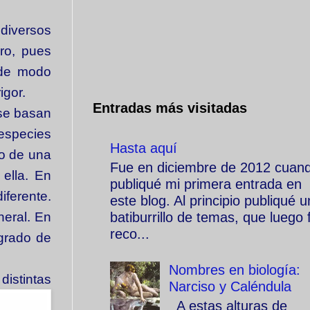
diversos
ro, pues
 de modo
igor.
Entradas más visitadas
se basan
especies
Hasta aquí
lo de una
Fue en diciembre de 2012 cuan
 ella. En
publiqué mi primera entrada en
iferente.
este blog. Al principio publiqué u
batiburrillo de temas, que luego f
neral. En
reco...
 grado de
Nombres en biología:
distintas
Narciso y Caléndula
A estas alturas de