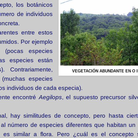
pto, los botánicos
número de individuos
ncreta.
rentes entre estos
umidos. Por ejemplo
 (pocas especies
las especies están
. Contrariamente,
VEGETACIÓN ABUNDANTE EN O I
a (muchas especies
os individuos de cada especia).
mente encontré
Aegilops
, el supuesto precursor silv
al, hay similitudes de concepto, pero hasta cier
al número de especies diferentes que habitan un te
 es similar a flora. Pero ¿cuál es el concepto s