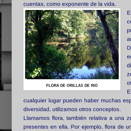
cuentas, como exponente de la vida.
E
c
p
a
D
e
d
z
o
FLORA DE ORILLAS DE RIO
E
cualquier lugar pueden haber muchas espe
diversidad, utilizamos otros conceptos.
Llamamos flora, también relativa a una 
presentes en ella. Por ejemplo, flora de un 