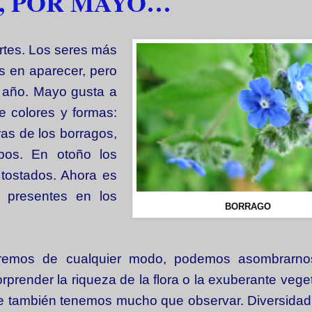
, POR MAYO…
artes. Los seres más
s en aparecer, pero
 año. Mayo gusta a
e colores y formas:
ras de los borragos,
pos. En otoño los
 tostados. Ahora es
n presentes en los
BORRAGO
rremos de cualquier modo, podemos asombrarno
render la riqueza de la flora o la exuberante veget
ue también tenemos mucho que observar. Diversidad,