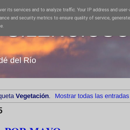
er its services and to analyze traffic. Your IP address and user
ance and security metrics to ensure quality of service, generat
 SILENCIOS
e.
dé del Río
iqueta
Vegetación
.
Mostrar todas las entradas
5