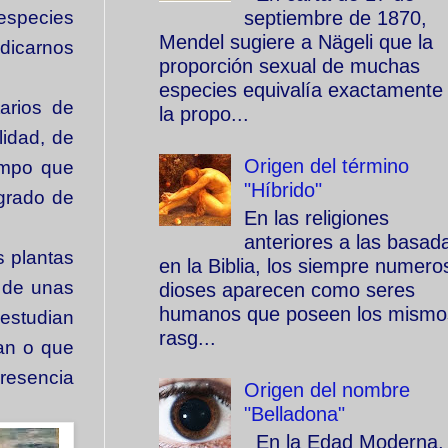
septiembre de 1870,
species
Mendel sugiere a Nägeli que la
ndicarnos
proporción sexual de muchas
especies equivalía exactamente
arios de
la propo...
lidad, de
Origen del término
iempo que
"Híbrido"
 grado de
En las religiones
anteriores a las basad
s plantas
en la Biblia, los siempre numero
 de unas
dioses aparecen como seres
humanos que poseen los mismo
 estudian
rasg...
dan o que
presencia
Origen del nombre
"Belladona"
En la Edad Moderna, 