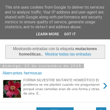
This site uses cookies from Google to deliver its services
PASEANTE SILENCIOSO
and to analyze traffic. Your IP address and user-agent are
shared with Google along with performance and security
metrics to ensure quality of service, generate usage
Blog personal de Emilio Valadé del Río
statistics, and to detect and address abuse.
LEARN MORE
GOT IT
▼
Mostrando entradas con la etiqueta
mutaciones
homeóticas.
.
Mostrar todas las entradas
domingo, 22 de noviembre de 2015
Aberrantes hermosas
›
FORMA SILVESTRE MUTANTE HOMEÓTICO El
problema se me planteó cuando me preguntaron
porqué unas camelias eran de una forma y otras,
de otra. E...