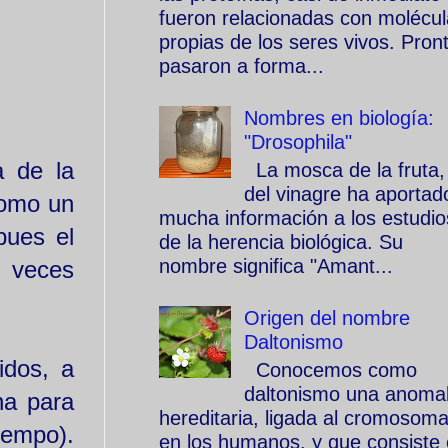
fueron relacionadas con molécu
propias de los seres vivos. Pron
pasaron a forma...
Nombres en biología:
"Drosophila"
a de la
La mosca de la fruta,
del vinagre ha aportad
como un
mucha información a los estudio
pues el
de la herencia biológica. Su
nombre significa "Amant...
a veces
Origen del nombre
Daltonismo
idos, a
Conocemos como
daltonismo una anomal
na para
hereditaria, ligada al cromosom
iempo).
en los humanos, y que consiste