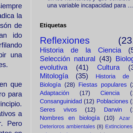
siempre
una variable incapacidad para ...
dica la
esón de
Etiquetas
an ido
Reflexiones
(23
filando
Historia de la Ciencia
(
bir una
Selección natural
(43)
Biolo
es.
evolutiva
(41)
Cultura
(
Mitología
(35)
Historia de
 en que
Biología
(28)
Fiestas populares
(
Adaptación
(17)
Ciencia
(
ro para
Consanguinidad
(12)
Poblaciones
(
ncipio.
Seres vivos
(12)
Darwin
(
tivos a
Nombres en biología
(10)
Azar
r. Pero
Deterioros ambientales
(8)
Extinciones