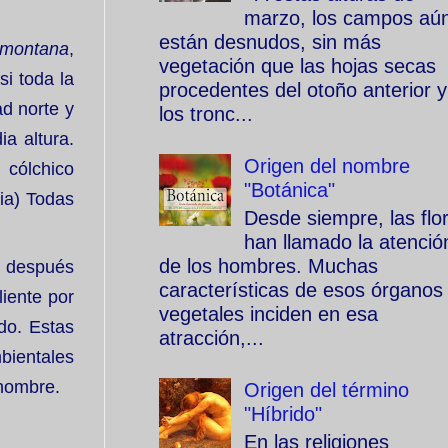
marzo, los campos aú
están desnudos, sin más
 montana
,
vegetación que las hojas secas
i toda la
procedentes del otoño anterior y
d norte y
los tronc...
a altura.
Origen del nombre
 cólchico
"Botánica"
cia) Todas
Desde siempre, las flo
han llamado la atenció
de los hombres. Muchas
, después
características de esos órganos
liente por
vegetales inciden en esa
do. Estas
atracción,...
bientales
 nombre.
Origen del término
"Híbrido"
En las religiones