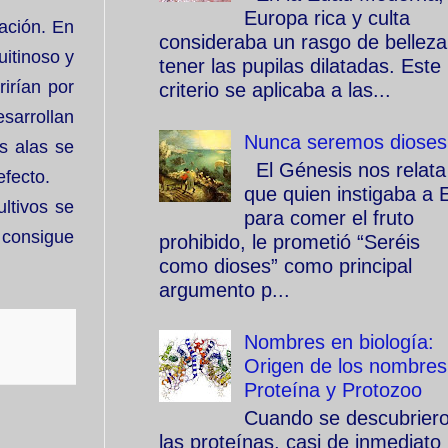
Europa rica y culta
uación. En
consideraba un rasgo de belleza
itinoso y
tener las pupilas dilatadas. Este
irían por
criterio se aplicaba a las...
sarrollan
Nunca seremos dioses
as alas se
El Génesis nos relata
efecto.
que quien instigaba a 
ultivos se
para comer el fruto
 consigue
prohibido, le prometió “Seréis
como dioses” como principal
argumento p...
Nombres en biología:
Origen de los nombres
Proteína y Protozoo
Cuando se descubrier
las proteínas, casi de inmediato