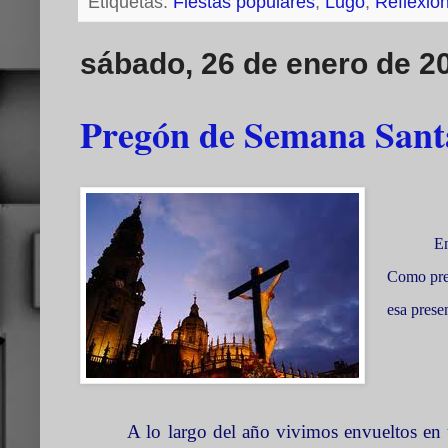
Etiquetas:
Fiestas populares
,
Lugo
,
Reflexio
sábado, 26 de enero de 2
Pregón de Semana Santa
En
Como preg
esa prese
A lo largo del año vivimos envueltos en