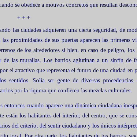
cuando se obedece a motivos concretos que resultan descon
+ + +
ndo las ciudades adquieren una cierta seguridad, de mo
n las proximidades de sus puertas aparecen las primeras v
rrenos de los alrededores si bien, en caso de peligro, los 
or de las murallas. Los barrios aglutinan a un sinfín de fa
or el atractivo que representa el futuro de una ciudad en p
los sentidos. Solía ser gente de diversas procedencias
rrios por la riqueza que confieren las mezclas culturales.
s entonces cuando aparece una dinámica ciudadana inesp
te están los habitantes del interior, del centro, que se cons
rios del criterio, del sentir ciudadano y los únicos intérpre
ritu local. Por otra parte, los habitantes de los barrios, se