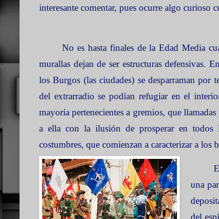
interesante comentar, pues ocurre algo curioso 
No es hasta finales de
la Edad Media
cua
murallas dejan de ser estructuras defensivas. E
los Burgos (las ciudades) se desparraman por te
del extrarradio se podían refugiar en el interi
mayoría pertenecientes a gremios, que llamadas p
a ella con la ilusión de prosperar en todos 
costumbres, que comienzan a caracterizar a los ba
E
una par
deposita
del espí