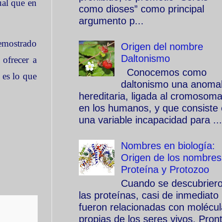
ual que en
como dioses” como principal
argumento p...
emostrado
Origen del nombre
Daltonismo
 ofrecer a
Conocemos como
 es lo que
daltonismo una anomal
hereditaria, ligada al cromosom
en los humanos, y que consiste
una variable incapacidad para ...
Nombres en biología:
Origen de los nombres
Proteína y Protozoo
Cuando se descubrier
las proteínas, casi de inmediato
fueron relacionadas con molécu
propias de los seres vivos. Pron