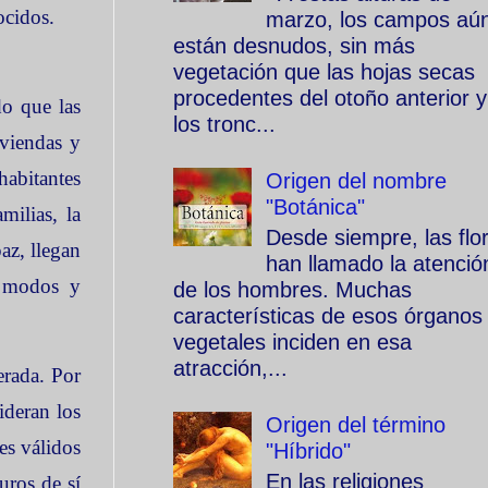
ocidos.
marzo, los campos aú
están desnudos, sin más
vegetación que las hojas secas
procedentes del otoño anterior y
do que las
los tronc...
iviendas y
habitantes
Origen del nombre
"Botánica"
milias, la
Desde siempre, las flo
az, llegan
han llamado la atenció
, modos y
de los hombres. Muchas
características de esos órganos
vegetales inciden en esa
atracción,...
erada. Por
ideran los
Origen del término
tes válidos
"Híbrido"
En las religiones
guros de sí