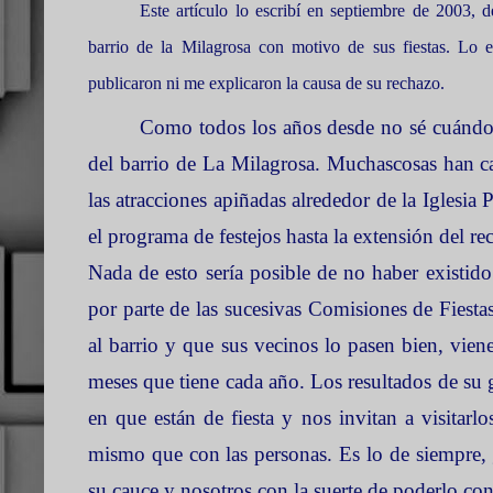
Este artículo lo escribí en septiembre de 2003, d
barrio de
la Milagrosa
con motivo de sus fiestas. Lo en
publicaron ni me explicaron la causa de su rechazo.
Como todos los años desde no sé cuándo, 
del barrio de
La Milagrosa. Muchas
cosas han c
las atracciones apiñadas alrededor de
la Iglesia 
el programa de festejos hasta la extensión del reci
Nada de esto sería posible de no haber existido 
por parte de las sucesivas Comisiones de Fiestas
al barrio y que sus vecinos lo pasen bien, vien
meses que tiene cada año. Los resultados de su ge
en que están de fiesta y nos invitan a visitarl
mismo que con las personas. Es lo de siempre, 
su cauce y nosotros con la suerte de poderlo co