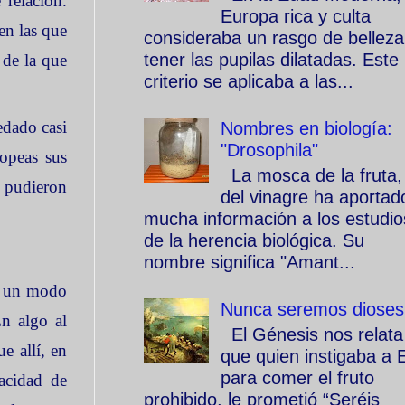
relación.
Europa rica y culta
en las que
consideraba un rasgo de belleza
tener las pupilas dilatadas. Este
 de la que
criterio se aplicaba a las...
edado casi
Nombres en biología:
"Drosophila"
opeas sus
La mosca de la fruta,
e pudieron
del vinagre ha aportad
mucha información a los estudio
de la herencia biológica. Su
nombre significa "Amant...
de un modo
Nunca seremos dioses
En algo al
El Génesis nos relata
e allí, en
que quien instigaba a 
para comer el fruto
pacidad de
prohibido, le prometió “Seréis