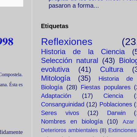
pasaron a forma...
Etiquetas
998
Reflexiones
(23
Historia de la Ciencia
(
Selección natural
(43)
Biolo
evolutiva
(41)
Cultura
(
Compostela.
Mitología
(35)
Historia de
ana. Ésta es
Biología
(28)
Fiestas populares
(
Adaptación
(17)
Ciencia
(
Consanguinidad
(12)
Poblaciones
(
Seres vivos
(12)
Darwin
(
Nombres en biología
(10)
Azar
Deterioros ambientales
(8)
Extinciones
ndidamente