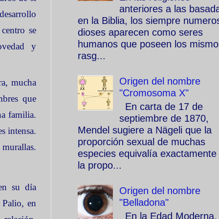
anteriores a las basad
desarrollo
en la Biblia, los siempre numero
 centro se
dioses aparecen como seres
humanos que poseen los mismo
novedad y
rasg...
Origen del nombre
era, mucha
"Cromosoma X"
mbres que
En carta de 17 de
a familia.
septiembre de 1870,
Mendel sugiere a Nägeli que la
s intensa.
proporción sexual de muchas
 murallas.
especies equivalía exactamente
la propo...
 en su día
Origen del nombre
"Belladona"
 Palio, en
En la Edad Moderna, 