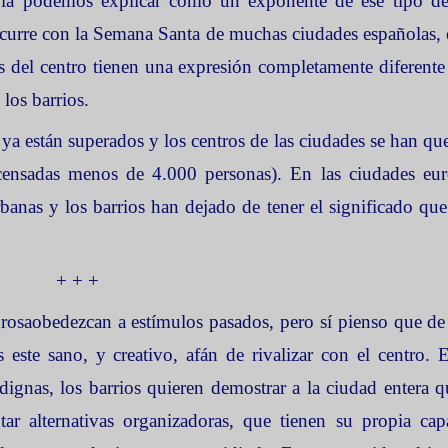
 la podemos explicar como un exponente de ese tipo de 
ocurre con
la Semana Santa
de muchas ciudades españolas, 
s del centro tienen una expresión completamente diferente
 los barrios.
a están superados y los centros de las ciudades se han qu
censadas menos de 4.000 personas). En las ciudades eur
rbanas y los barrios han dejado de tener el significado qu
+ + +
grosa
obedezcan a estímulos pasados, pero sí pienso que 
este sano, y creativo, afán de rivalizar con el centro. 
ignas, los barrios quieren demostrar a la ciudad entera qu
tar alternativas organizadoras, que tienen su propia ca