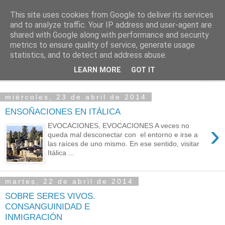
This site uses cookies from Google to deliver its services
PASEANTE SILENCIOSO
and to analyze traffic. Your IP address and user-agent are
shared with Google along with performance and security
metrics to ensure quality of service, generate usage
Blog personal de Emilio Valadé del Río
statistics, and to detect and address abuse.
LEARN MORE
GOT IT
▼
miércoles, 23 de abril de 2014
ENSOÑACIONES EN ITÁLICA
›
EVOCACIONES, EVOCACIONES A veces no
queda mal desconectar con el entorno e irse a
las raíces de uno mismo. En ese sentido, visitar
Itálica ...
martes, 22 de abril de 2014
SOBRE SERES VIVOS.
CONSANGUINIDAD E
INMIGRACIÓN