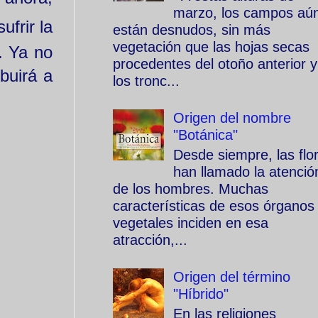
marzo, los campos aú
ufrir la
están desnudos, sin más
vegetación que las hojas secas
. Ya no
procedentes del otoño anterior y
ibuirá a
los tronc...
Origen del nombre
"Botánica"
Desde siempre, las flo
han llamado la atenció
de los hombres. Muchas
características de esos órganos
vegetales inciden en esa
atracción,...
Origen del término
"Híbrido"
En las religiones