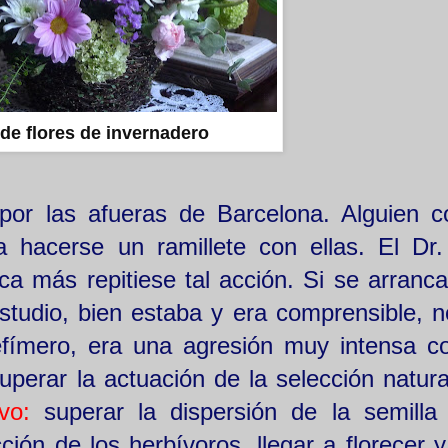
e flores de invernadero
por las afueras de Barcelona. Alguien c
 hacerse un ramillete con ellas. El Dr.
nca más repitiese tal acción. Si se arranc
estudio, bien estaba y era comprensible, no
fímero, era una agresión muy intensa co
perar la actuación de la selección natura
ivo
:
superar la dispersión de la semilla
ción de los herbívoros, llegar a florecer y