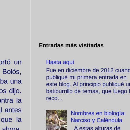
Entradas más visitadas
ortó un
Hasta aquí
Fue en diciembre de 2012 cuan
 Bolós,
publiqué mi primera entrada en
aba una
este blog. Al principio publiqué u
s dijo.
batiburrillo de temas, que luego f
reco...
ntra la
l antes
Nombres en biología:
 que la
Narciso y Caléndula
 ahora,
A estas alturas de