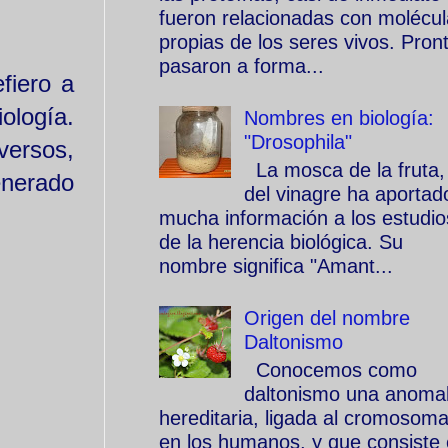
fueron relacionadas con molécu
propias de los seres vivos. Pron
pasaron a forma...
fiero a
ología.
Nombres en biología:
"Drosophila"
versos,
La mosca de la fruta,
nerado
del vinagre ha aportad
mucha información a los estudio
de la herencia biológica. Su
nombre significa "Amant...
Origen del nombre
Daltonismo
Conocemos como
daltonismo una anomal
hereditaria, ligada al cromosom
en los humanos, y que consiste