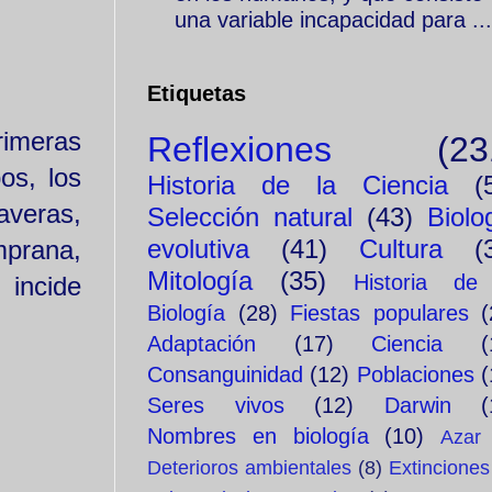
una variable incapacidad para ...
Etiquetas
rimeras
Reflexiones
(23
os, los
Historia de la Ciencia
(
averas,
Selección natural
(43)
Biolo
evolutiva
(41)
Cultura
(
mprana,
Mitología
(35)
Historia de
 incide
Biología
(28)
Fiestas populares
(
Adaptación
(17)
Ciencia
(
Consanguinidad
(12)
Poblaciones
(
Seres vivos
(12)
Darwin
(
Nombres en biología
(10)
Azar
Deterioros ambientales
(8)
Extinciones