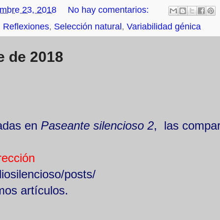
embre 23, 2018
No hay comentarios:
,
Reflexiones
,
Selección natural
,
Variabilidad génica
e de 2018
adas en
Paseante silencioso 2
, las compar
rección
osilencioso/posts/
os artículos.