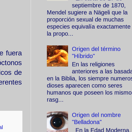
septiembre de 1870,
Mendel sugiere a Nägeli que la
proporción sexual de muchas
especies equivalía exactamente
la propo...
Origen del término
e fuera
"Híbrido"
óctonos
En las religiones
anteriores a las basad
icos de
en la Biblia, los siempre numero
erentes
dioses aparecen como seres
humanos que poseen los mismo
rasg...
Origen del nombre
"Belladona"
al
En la Edad Moderna, 