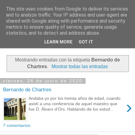
This site uses cookies from Google to deliver its services
PASEANTE SILENCIOSO
and to analyze traffic. Your IP address and user-agent are
shared with Google along with performance and security
metrics to ensure quality of service, generate usage
Blog personal de Emilio Valadé del Río
statistics, and to detect and address abuse.
LEARN MORE
GOT IT
▼
Mostrando entradas con la etiqueta
Bernardo de
Chartres
.
Mostrar todas las entradas
viernes, 26 de junio de 2020
Bernardo de Chartres
Andaba yo por los treinta años de edad, cuando
›
asistí a una conferencia de aquel maestro que
fue D. Álvaro d’Ors. Hablando de los estud...
7 comentarios: