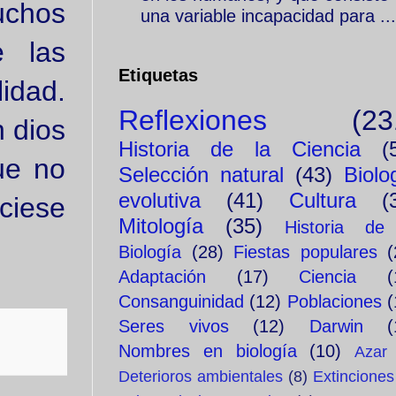
uchos
una variable incapacidad para ...
e las
Etiquetas
idad.
Reflexiones
(23
n dios
Historia de la Ciencia
(
ue no
Selección natural
(43)
Biolo
evolutiva
(41)
Cultura
(
ciese
Mitología
(35)
Historia de
Biología
(28)
Fiestas populares
(
Adaptación
(17)
Ciencia
(
Consanguinidad
(12)
Poblaciones
(
Seres vivos
(12)
Darwin
(
Nombres en biología
(10)
Azar
Deterioros ambientales
(8)
Extinciones