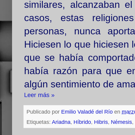
similares, alcanzaban e
casos, estas religion
personas, nunca aporta
Hiciesen lo que hiciesen 
que se había comportado
había razón para que en
algún sentimiento de am
Leer más »
Publicado por
Emilio Valadé del Río
en
marz
Etiquetas:
Ariadna
,
Híbrido
,
Hibris
,
Némesis
,