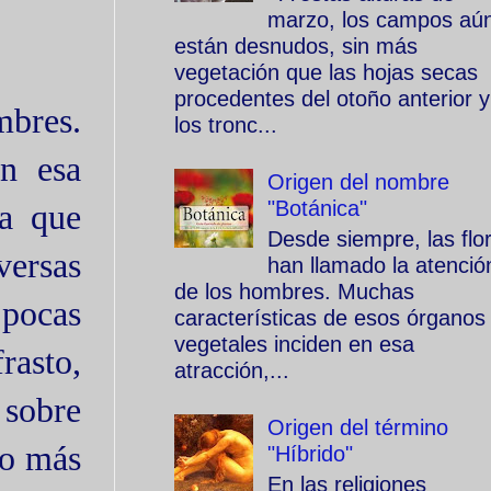
marzo, los campos aú
están desnudos, sin más
vegetación que las hojas secas
procedentes del otoño anterior y
mbres.
los tronc...
en esa
Origen del nombre
"Botánica"
da que
Desde siempre, las flo
versas
han llamado la atenció
de los hombres. Muchas
 pocas
características de esos órganos
vegetales inciden en esa
rasto,
atracción,...
sobre
Origen del término
zo más
"Híbrido"
En las religiones