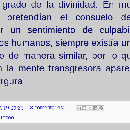
l grado de la divinidad. En m
es pretendían el consuelo d
r un sentimiento de culpabil
los humanos, siempre existía u
 de manera similar, por lo q
 la mente transgresora apare
argura.
o 19, 2021
8 comentarios:
Teseo