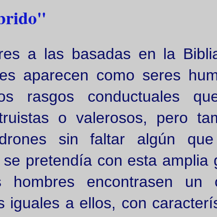
brido"
ores a las basadas en la Biblia
ses aparecen como seres hu
s rasgos conductuales qu
ruistas o valerosos, pero ta
drones sin faltar algún que
ue se pretendía con esta amplia
 hombres encontrasen un c
 iguales a ellos, con caracterí