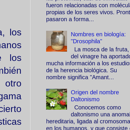
fueron relacionadas con molécu
propias de los seres vivos. Pron
pasaron a forma...
, los
Nombres en biología:
"Drosophila"
manos
La mosca de la fruta,
e los
del vinagre ha aportad
mucha información a los estudio
mbién
de la herencia biológica. Su
nombre significa "Amant...
 otro
Origen del nombre
 gama
Daltonismo
ierto
Conocemos como
daltonismo una anomal
sticas
hereditaria, ligada al cromosom
en los humanos, y que consiste