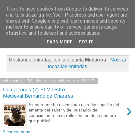
This site uses cookies from Google to deliver its services
PASEANTE SILENCIOSO
and to analyze traffic. Your IP address and user-agent are
shared with Google along with performance and security
metrics to ensure quality of service, generate usage
Blog personal de Emilio Valadé del Río
statistics, and to detect and address abuse.
LEARN MORE
GOT IT
▼
Mostrando entradas con la etiqueta
Maestros
.
Mostrar
todas las entradas
sábado, 30 de diciembre de 2017
Cumpleaños (7) El Maestro
Medieval Bernardo de Chartres.
›
Siempre me ha estimulado esta descripción del
amante del saber y del buscador de
conocimiento. Esta reflexión fue de lo primero
que publicó ...
2 comentarios: