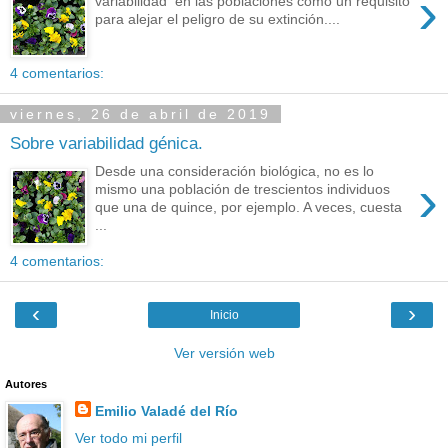
›
variabilidad en las poblaciones como un requisito
para alejar el peligro de su extinción....
4 comentarios:
viernes, 26 de abril de 2019
Sobre variabilidad génica.
Desde una consideración biológica, no es lo
›
mismo una población de trescientos individuos
que una de quince, por ejemplo. A veces, cuesta
...
4 comentarios:
‹
›
Inicio
Ver versión web
Autores
Emilio Valadé del Río
Ver todo mi perfil