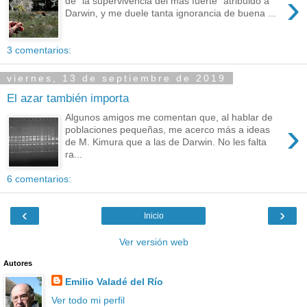
›
de “la supervivencia del más fuerte” atribuido a
Darwin, y me duele tanta ignorancia de buena ...
3 comentarios:
viernes, 13 de septiembre de 2019
El azar también importa
Algunos amigos me comentan que, al hablar de
›
poblaciones pequeñas, me acerco más a ideas
de M. Kimura que a las de Darwin. No les falta
ra...
6 comentarios:
‹
›
Inicio
Ver versión web
Autores
Emilio Valadé del Río
Ver todo mi perfil