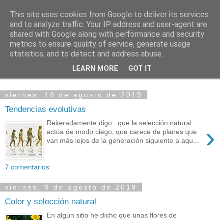
This site uses cookies from Google to deliver its services
PASEANTE SILENCIOSO
and to analyze traffic. Your IP address and user-agent are
shared with Google along with performance and security
metrics to ensure quality of service, generate usage
Blog personal de Emilio Valadé del Río
statistics, and to detect and address abuse.
LEARN MORE
GOT IT
▼
viernes, 16 de agosto de 2019
Tendencias evolutivas
Reiteradamente digo que la selección natural
›
actúa de modo ciego, que carece de planes que
van más lejos de la generación siguiente a aqu...
7 comentarios:
viernes, 9 de agosto de 2019
Color y selección natural
En algún sitio he dicho que unas flores de