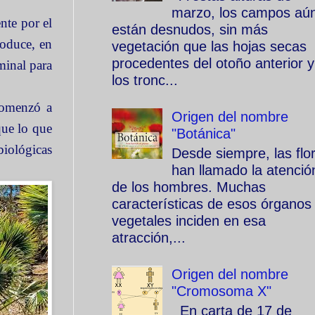
marzo, los campos aú
nte por el
están desnudos, sin más
roduce, en
vegetación que las hojas secas
procedentes del otoño anterior y
minal para
los tronc...
comenzó a
Origen del nombre
que lo que
"Botánica"
biológicas
Desde siempre, las flo
han llamado la atenció
de los hombres. Muchas
características de esos órganos
vegetales inciden en esa
atracción,...
Origen del nombre
"Cromosoma X"
En carta de 17 de