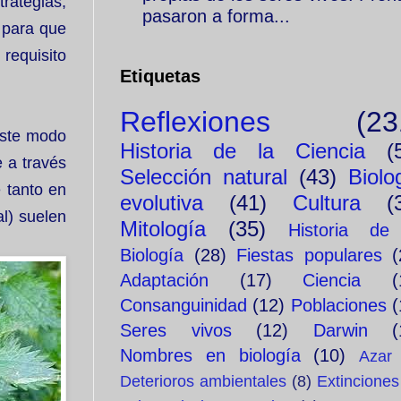
rategias,
pasaron a forma...
 para que
requisito
Etiquetas
Reflexiones
(23
este modo
Historia de la Ciencia
(
 a través
Selección natural
(43)
Biolo
 tanto en
evolutiva
(41)
Cultura
(
l) suelen
Mitología
(35)
Historia de
Biología
(28)
Fiestas populares
(
Adaptación
(17)
Ciencia
(
Consanguinidad
(12)
Poblaciones
(
Seres vivos
(12)
Darwin
(
Nombres en biología
(10)
Azar
Deterioros ambientales
(8)
Extinciones