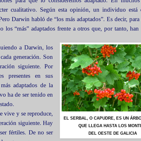
iones para que lo consideremos adaptado. En muchos 
ter cualitativo. Según esta opinión, un individuo está 
Pero Darwin habló de “los más adaptados”. Es decir, para 
o los “más” adaptados frente a otros que, por tanto, han 
uiendo a Darwin, los
 cada generación. Son
ración siguiente. Por
es presentes en sus
 más adaptados de la
ivo ha de ser tenido en
stado.
e vive y se reproduce,
EL SERBAL, O CAPUDRE, ES UN ÁRB
eración siguiente. Hay
QUE LLEGA HASTA LOS MONT
er fértiles. De no ser
DEL OESTE DE GALICIA