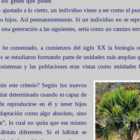
e los genes que posee.
 ajustado a lo cierto, un individuo viene a ser como el pue
us hijos. Así permanentemente. Si un individuo no se rep
e una generación a las siguientes, sería como un camino ter
que he comentado, a comienzos del siglo XX la biología 
s se estudiaron formando parte de unidades más amplias 
sistemas y las poblaciones eran vistas como entidades 
ún este criterio? Según los nuevos
itat determinado cuando es capaz de
e reproducirse en él y tener hijos
 adaptación como algo absoluto, sino
at”, lo cual no quita que ese mismo
itats diferentes. Si el hábitat se