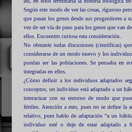
así, en ellos terminaría la historia biológica d
Según este modo de ver las cosas, riguroso pero
que pasan los genes desde sus progenitores a s
vez de ser vía de paso para los genes que van d
ellos. Encuentro curiosa esta consideración.
No obstante todas discusiones (científicas) 
considerarse de un modo nuevo y los individuo
puedan ser las poblaciones. Se pensaba en eco
integradas en ellos.
¿Cómo definir a los individuos adaptados seg
conceptos, un individuo está adaptado a un háb
interactuar con su entorno de modo que pued
fértiles. Atención a esto, pues no se define la
relativo, pues hablo de adaptación “a un hábit
individuo esté o deje de estar adaptado a háb