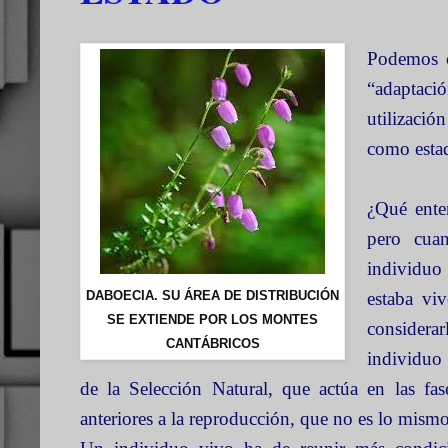
Podemos c
“adaptaci
utilizació
como estad
¿Qué ente
pero cua
individuo 
DABOECIA. SU ÁREA DE DISTRIBUCIÓN
estaba vi
SE EXTIENDE POR LOS MONTES
considera
CANTÁBRICOS
individuo 
de
la Selección Natural
, que actúa en las fas
anteriores a la reproducción, que no es lo mismo