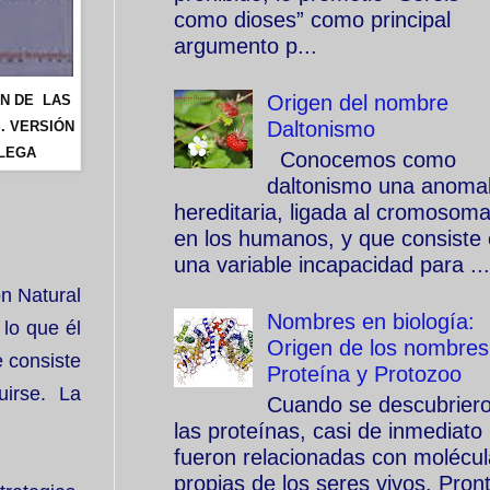
como dioses” como principal
argumento p...
Origen del nombre
EN DE LAS
Daltonismo
. VERSIÓN
LEGA
Conocemos como
daltonismo una anomal
hereditaria, ligada al cromosom
en los humanos, y que consiste
una variable incapacidad para ...
ón Natural
Nombres en biología:
 lo que él
Origen de los nombres
e consiste
Proteína y Protozoo
uirse. La
Cuando se descubrier
las proteínas, casi de inmediato
fueron relacionadas con molécu
propias de los seres vivos. Pron