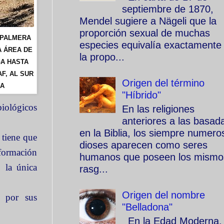
septiembre de 1870,
Mendel sugiere a Nägeli que la
proporción sexual de muchas
 PALMERA
especies equivalía exactamente
 ÁREA DE
la propo...
GA HASTA
F, AL SUR
Origen del término
NA
"Híbrido"
biológicos
En las religiones
anteriores a las basad
en la Biblia, los siempre numero
 tiene que
dioses aparecen como seres
 formación
humanos que poseen los mismo
 la única
rasg...
Origen del nombre
n por sus
"Belladona"
En la Edad Moderna, 