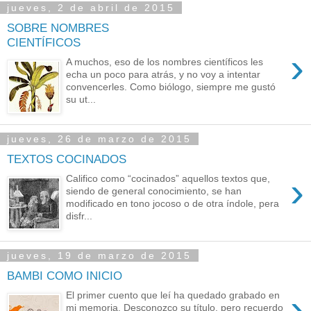
jueves, 2 de abril de 2015
SOBRE NOMBRES
CIENTÍFICOS
›
A muchos, eso de los nombres científicos les
echa un poco para atrás, y no voy a intentar
convencerles. Como biólogo, siempre me gustó
su ut...
jueves, 26 de marzo de 2015
TEXTOS COCINADOS
›
Califico como “cocinados” aquellos textos que,
siendo de general conocimiento, se han
modificado en tono jocoso o de otra índole, pera
disfr...
jueves, 19 de marzo de 2015
BAMBI COMO INICIO
›
El primer cuento que leí ha quedado grabado en
mi memoria. Desconozco su título, pero recuerdo