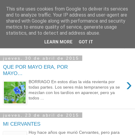
This site uses cookies from Google to deliver its services
PASEANTE SILENCIOSO
and to analyze traffic. Your IP address and user-agent are
shared with Google along with performance and security
metrics to ensure quality of service, generate usage
Blog personal de Emilio Valadé del Río
statistics, and to detect and address abuse.
LEARN MORE
GOT IT
▼
jueves, 30 de abril de 2015
QUE POR MAYO ERA, POR
MAYO…
›
BORRAGO En estos días la vida revienta por
todas partes. Los seres más tempraneros ya se
mezclan con los tardíos en aparecer, pero ya
todos ...
jueves, 23 de abril de 2015
MI CERVANTES
Hoy hace años que murió Cervantes, pero para