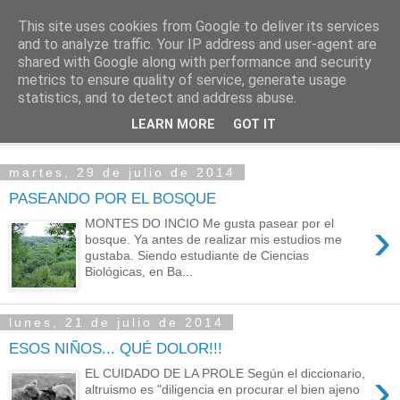
This site uses cookies from Google to deliver its services
PASEANTE SILENCIOSO
and to analyze traffic. Your IP address and user-agent are
shared with Google along with performance and security
metrics to ensure quality of service, generate usage
Blog personal de Emilio Valadé del Río
statistics, and to detect and address abuse.
LEARN MORE
GOT IT
▼
martes, 29 de julio de 2014
PASEANDO POR EL BOSQUE
›
MONTES DO INCIO Me gusta pasear por el
bosque. Ya antes de realizar mis estudios me
gustaba. Siendo estudiante de Ciencias
Biológicas, en Ba...
lunes, 21 de julio de 2014
ESOS NIÑOS... QUÉ DOLOR!!!
›
EL CUIDADO DE LA PROLE Según el diccionario,
altruismo es "diligencia en procurar el bien ajeno