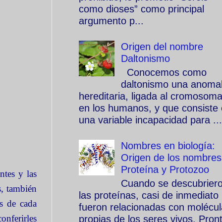
como dioses” como principal
argumento p...
Origen del nombre
Daltonismo
Conocemos como
daltonismo una anomal
hereditaria, ligada al cromosom
en los humanos, y que consiste
una variable incapacidad para ...
Nombres en biología:
Origen de los nombres
Proteína y Protozoo
ntes y las
Cuando se descubrier
s, también
las proteínas, casi de inmediato
as de cada
fueron relacionadas con molécu
onferirles
propias de los seres vivos. Pron