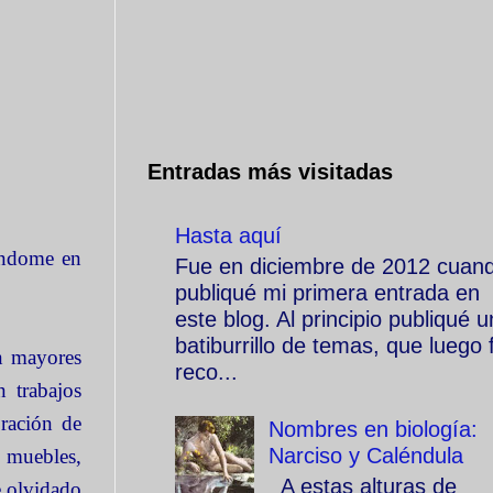
Entradas más visitadas
Hasta aquí
rándome en
Fue en diciembre de 2012 cuan
publiqué mi primera entrada en
este blog. Al principio publiqué u
batiburrillo de temas, que luego f
an mayores
reco...
n trabajos
ración de
Nombres en biología:
Narciso y Caléndula
, muebles,
A estas alturas de
e olvidado