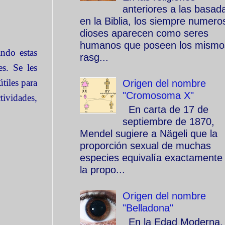
anteriores a las basad
en la Biblia, los siempre numero
dioses aparecen como seres
humanos que poseen los mismo
ando estas
rasg...
es. Se les
tiles para
Origen del nombre
"Cromosoma X"
tividades,
En carta de 17 de
septiembre de 1870,
Mendel sugiere a Nägeli que la
proporción sexual de muchas
especies equivalía exactamente
la propo...
Origen del nombre
"Belladona"
En la Edad Moderna, 