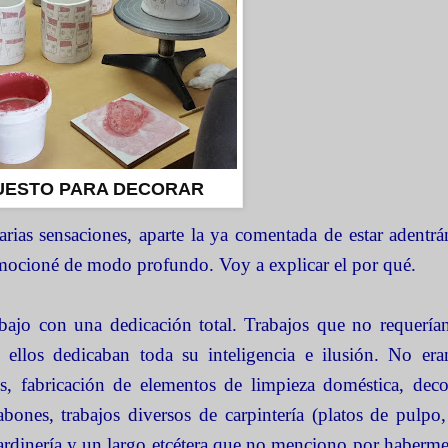
UESTO PARA DECORAR
arias sensaciones, aparte la ya comentada de estar adent
ocioné de modo profundo. Voy a explicar el por qué.
rabajo con una dedicación total. Trabajos que no requerí
e ellos dedicaban toda su inteligencia e ilusión. No era
s, fabricación de elementos de limpieza doméstica, deco
abones, trabajos diversos de carpintería (platos de pulpo
 jardinería y un largo etcétera que no menciono por haberm