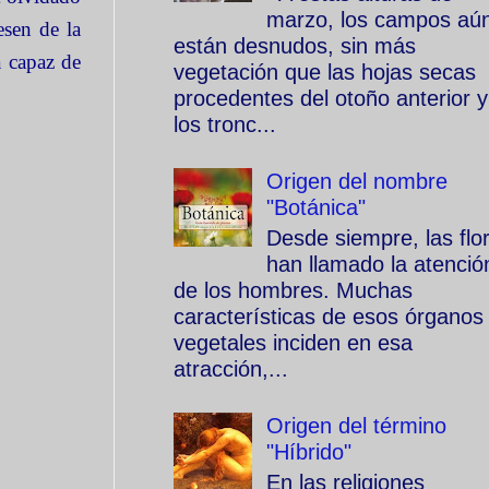
marzo, los campos aú
esen de la
están desnudos, sin más
a capaz de
vegetación que las hojas secas
procedentes del otoño anterior y
los tronc...
Origen del nombre
"Botánica"
Desde siempre, las flo
han llamado la atenció
de los hombres. Muchas
características de esos órganos
vegetales inciden en esa
atracción,...
Origen del término
"Híbrido"
En las religiones