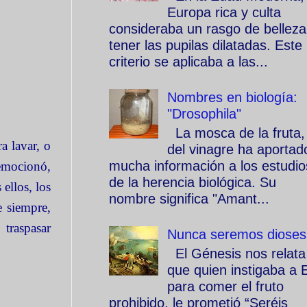
Europa rica y culta
consideraba un rasgo de belleza
tener las pupilas dilatadas. Este
criterio se aplicaba a las...
Nombres en biología:
"Drosophila"
La mosca de la fruta,
 lavar, o
del vinagre ha aportad
mucha información a los estudio
 emocionó,
de la herencia biológica. Su
ellos, los
nombre significa "Amant...
e siempre,
traspasar
Nunca seremos dioses
El Génesis nos relata
que quien instigaba a 
para comer el fruto
prohibido, le prometió “Seréis