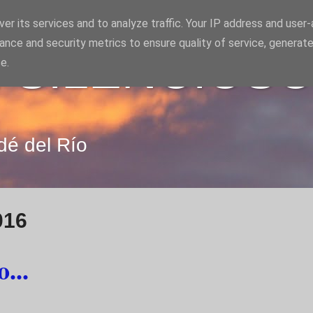
er its services and to analyze traffic. Your IP address and user
ance and security metrics to ensure quality of service, generat
 SILENCIOS
e.
dé del Río
016
...